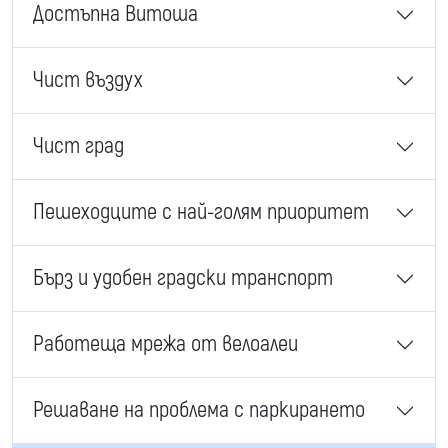
Достъпна Витоша
Чист въздух
Чист град
Пешеходците с най-голям приоритет
Бърз и удобен градски транспорт
Работеща мрежа от велоалеи
Решаване на проблема с паркирането