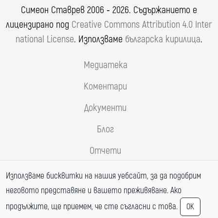
Симеон Ставрев 2006 ‐ 2026. Съдържанието е
лицензирано под
Creative Commons Attribution 4.0 Inter
national License
. Използваме
българска кирилица
.
Медиатека
Коментари
Документи
Блог
Отчети
Реформи.орг
Използваме бисквитки на нашия уебсайт, за да подобрим
неговото представяне и вашето преживяване. Ако
Магистрала Хемус
продължите, ще приемем, че сте съгласни с това.
OK