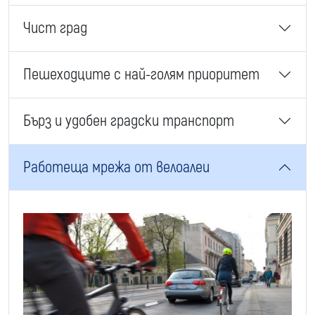
Чист град
Пешеходците с най-голям приоритет
Бърз и удобен градски транспорт
Работеща мрежа от велоалеи