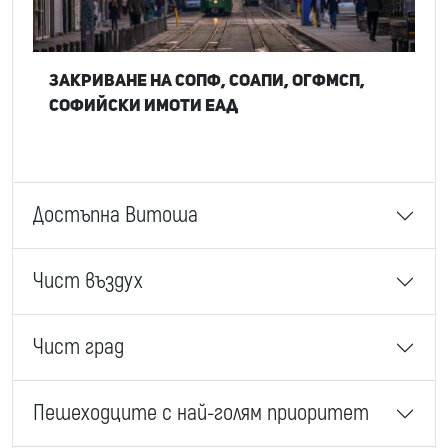
Закриване на СОПФ, СОАПИ, ОГФМСП,
Софийски имоти ЕАД
Достъпна Витоша
Чист въздух
Чист град
Пешеходците с най-голям приоритет