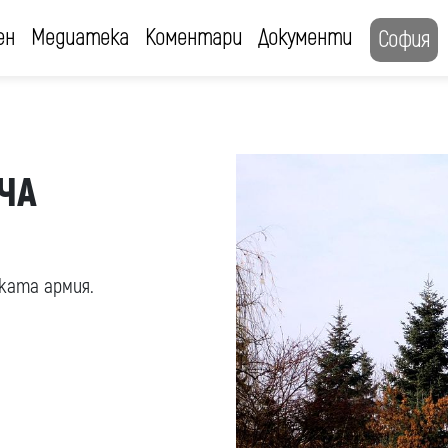
ен
Медиатека
Коментари
Документи
София
ЧА
ката армия.