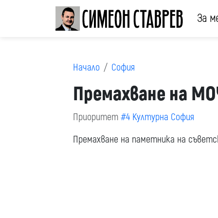
За м
Начало
София
Премахване на МО
Приоритет
#4 Културна София
Премахване на паметника на съветс