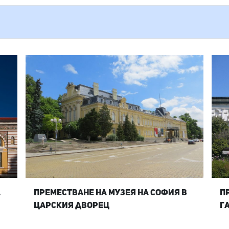
а
Преместване на Музея на София в
П
Царския дворец
г