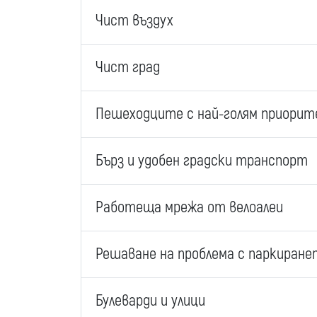
Чист въздух
Чист град
Пешеходците с най-голям приори
Бърз и удобен градски транспорт
Работеща мрежа от велоалеи
Решаване на проблема с паркиране
Булеварди и улици