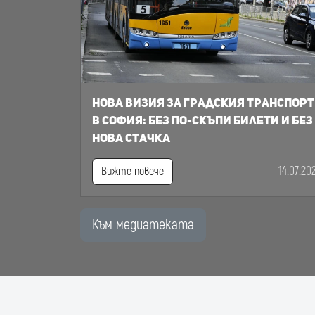
Нова визия за градския транспорт
в София: Без по-скъпи билети и без
нова стачка
14.07.20
Вижте повече
Към медиатеката