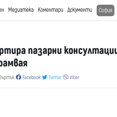
ен
Медиатека
Коментари
Документи
София
ртира пазарни консултаци
рамвая
твъртък
Facebook
Twitter
Viber