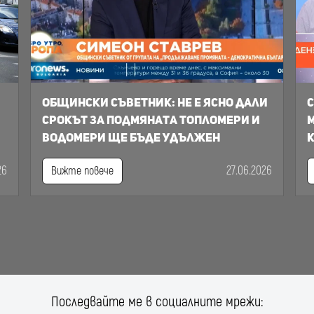
Общински съветник: Не е ясно дали
С
срокът за подмяната топломери и
м
водомери ще бъде удължен
к
26
27.06.2026
Вижте повече
Последвайте ме в социалните мрежи: