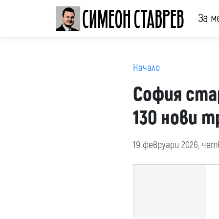
За м
Начало
София ста
130 нови т
19 февруари 2026, че