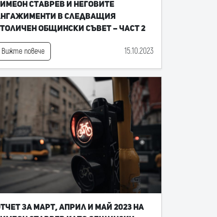
имеон Ставрев и неговите
ангажименти в следващия
толичен общински съвет – част 2
15.10.2023
Вижте повече
тчет за март, април и май 2023 на