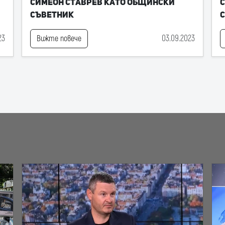
Симеон Ставрев като общински
С
съветник
23
03.09.2023
Вижте повече