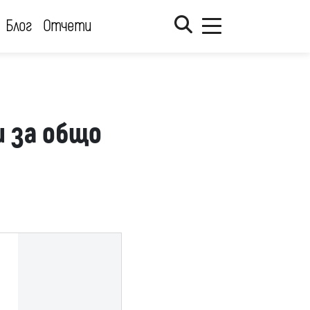
Блог
Отчети
и за общо