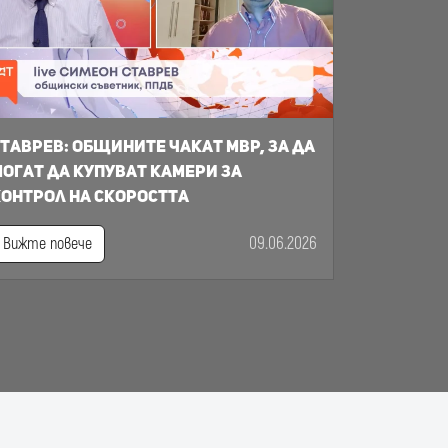
таврев: общините чакат МВР, за да
огат да купуват камери за
онтрол на скоростта
09.06.2026
Вижте повече