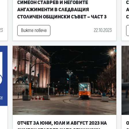
Симеон Ставрев и неговите
С
ангажименти в следващия
Столичен общински съвет – част 3
С
23
22.10.2023
Вижте повече
Отчет за юни, юли и август 2023 на
О