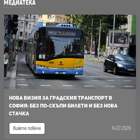
МЕДИАТЕКА
Нова визия за градския транспорт в
София: Без по-скъпи билети и без нова
стачка
14.07.2026
Вижте повече