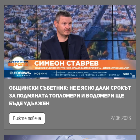
Общински съветник: Не е ясно дали срокът
за подмяната топломери и водомери ще
бъде удължен
27.06.2026
Вижте повече