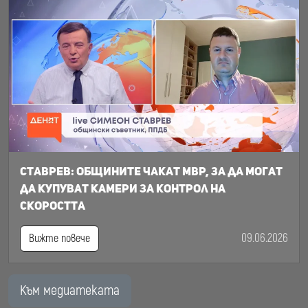
Ставрев: общините чакат МВР, за да могат
да купуват камери за контрол на
скоростта
09.06.2026
Вижте повече
Към медиатеката