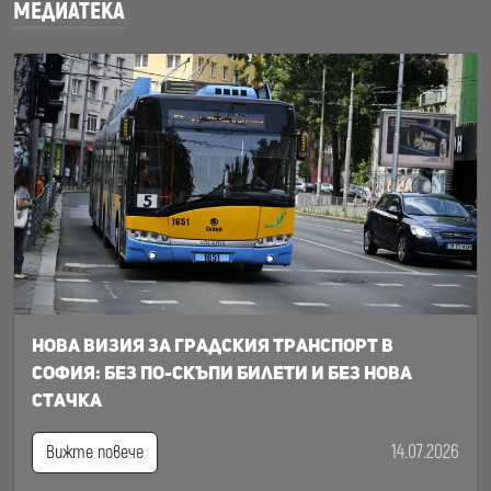
МЕДИАТЕКА
Нова визия за градския транспорт в
София: Без по-скъпи билети и без нова
стачка
14.07.2026
Вижте повече