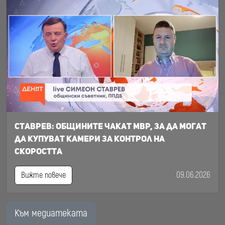
Ставрев: общините чакат МВР, за да могат
да купуват камери за контрол на
скоростта
09.06.2026
Вижте повече
Към медиатеката