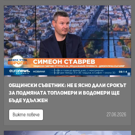
Общински съветник: Не е ясно дали срокът
за подмяната топломери и водомери ще
бъде удължен
27.06.2026
Вижте повече