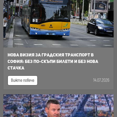
Нова визия за градския транспорт в
София: Без по-скъпи билети и без нова
стачка
14.07.2026
Вижте повече