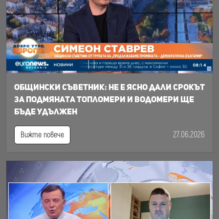
Общински съветник: Не е ясно дали срокът
за подмяната топломери и водомери ще
бъде удължен
27.06.2026
Вижте повече