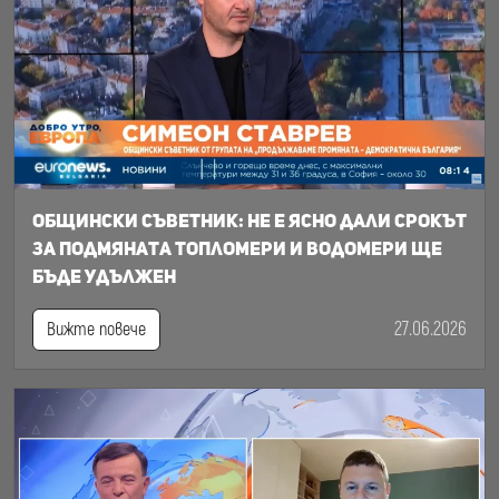
Общински съветник: Не е ясно дали срокът
за подмяната топломери и водомери ще
бъде удължен
27.06.2026
Вижте повече