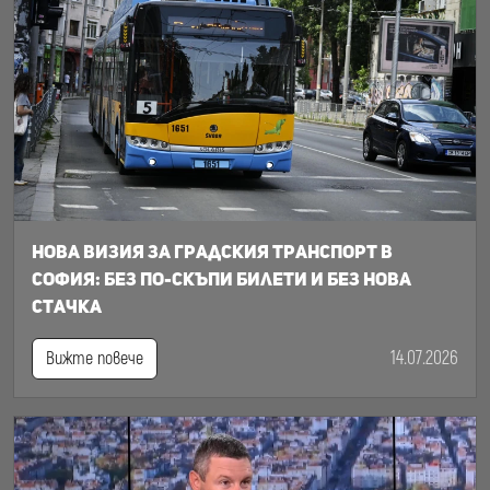
Нова визия за градския транспорт в
София: Без по-скъпи билети и без нова
стачка
14.07.2026
Вижте повече