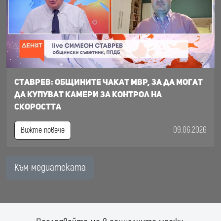
Ставрев: общините чакат МВР, за да могат
да купуват камери за контрол на
скоростта
09.06.2026
Вижте повече
Към медиатеката