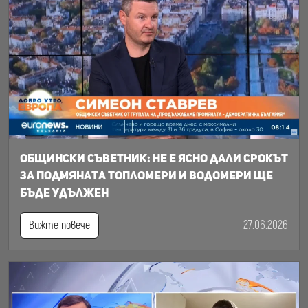
Общински съветник: Не е ясно дали срокът
за подмяната топломери и водомери ще
бъде удължен
27.06.2026
Вижте повече