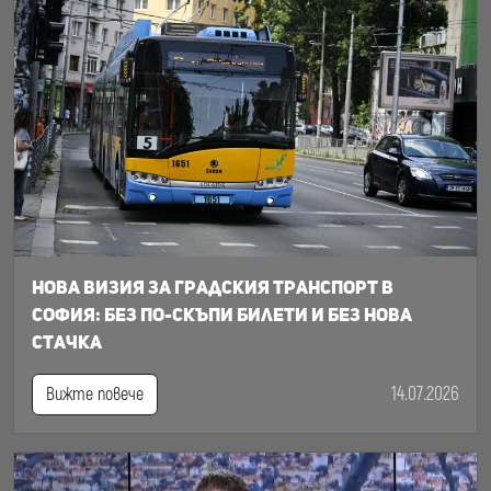
Нова визия за градския транспорт в
София: Без по-скъпи билети и без нова
стачка
14.07.2026
Вижте повече