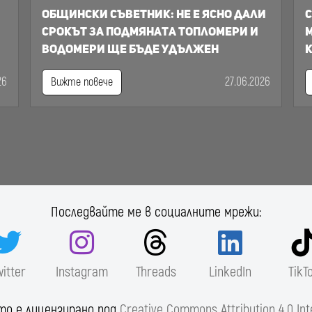
Общински съветник: Не е ясно дали
С
срокът за подмяната топломери и
м
водомери ще бъде удължен
к
26
27.06.2026
Вижте повече
Последвайте ме в социалните мрежи:
witter
Instagram
Threads
LinkedIn
TikT
то е лицензирано под
Creative Commons Attribution 4.0 Int