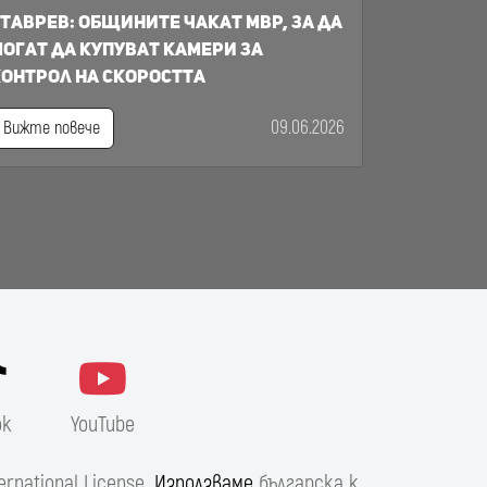
таврев: общините чакат МВР, за да
огат да купуват камери за
онтрол на скоростта
09.06.2026
Вижте повече
ok
YouTube
ernational License
. Използваме
българска к