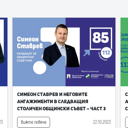
Симеон Ставрев и неговите
С
ангажименти в следващия
Столичен общински съвет – част 3
С
23
22.10.2023
Вижте повече