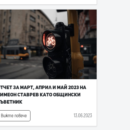
тчет за март, април и май 2023 на
имеон Ставрев като общински
съветник
13.06.2023
Вижте повече