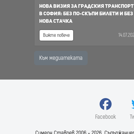
Нова визия за градския транспорт
в София: Без по-скъпи билети и без
нова стачка
14.07.20
Вижте повече
Към медиатеката
Facebook
T
Симеон Ставрев 2006 ‐ 2026. Съдържание