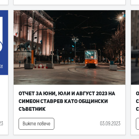
Отчет за юни, юли и август 2023 на
О
Симеон Ставрев като общински
С
съветник
23
03.09.2023
Вижте повече