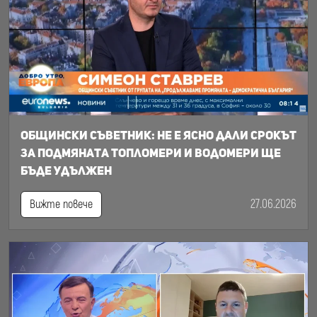
Общински съветник: Не е ясно дали срокът
за подмяната топломери и водомери ще
бъде удължен
27.06.2026
Вижте повече