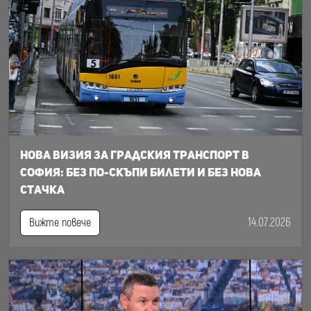
Нова визия за градския транспорт в
София: Без по-скъпи билети и без нова
стачка
14.07.2026
Вижте повече