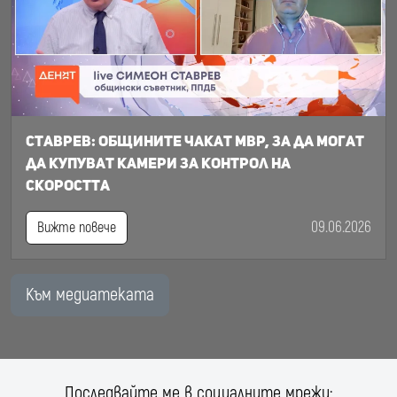
Ставрев: общините чакат МВР, за да могат
да купуват камери за контрол на
скоростта
09.06.2026
Вижте повече
Към медиатеката
Последвайте ме в социалните мрежи: