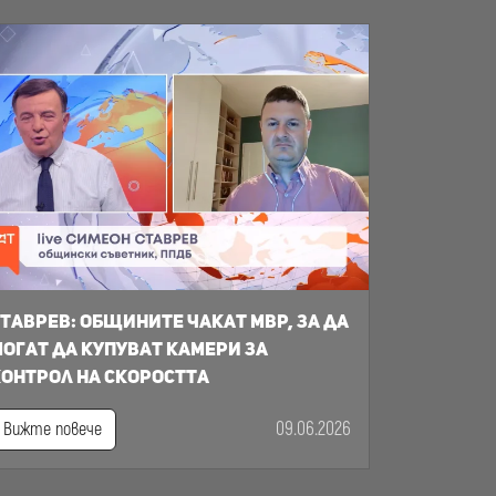
таврев: общините чакат МВР, за да
огат да купуват камери за
онтрол на скоростта
09.06.2026
Вижте повече