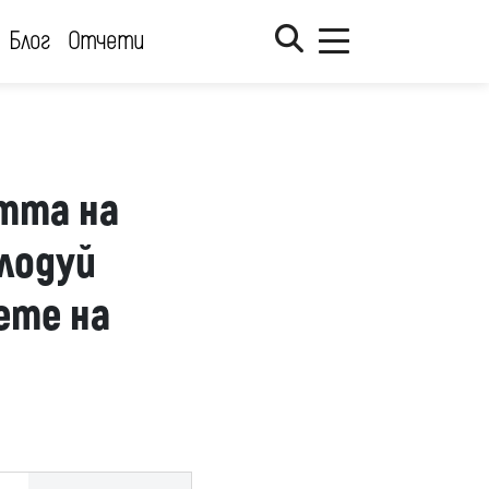
Блог
Отчети
тта на
лодуй
ете на