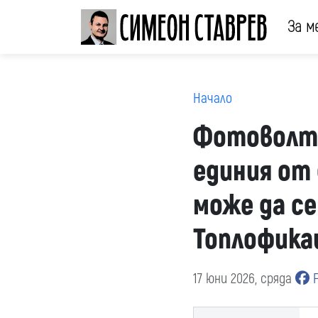
За м
Начало
Фотоволта
единия от
може да с
Топлофика
17 юни 2026, сряда
F