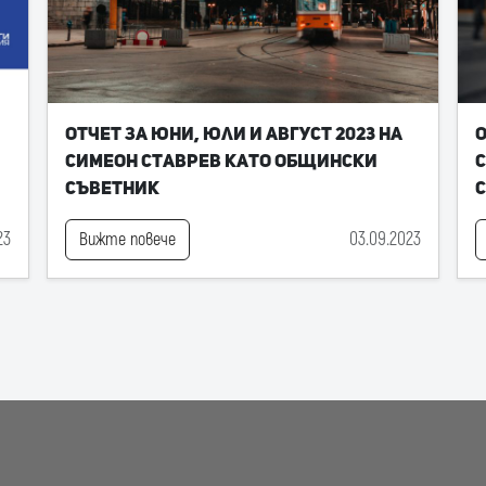
Отчет за юни, юли и август 2023 на
О
Симеон Ставрев като общински
С
съветник
23
03.09.2023
Вижте повече