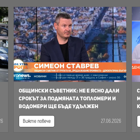
Общински съветник: Не е ясно дали
С
срокът за подмяната топломери и
м
водомери ще бъде удължен
к
26
27.06.2026
Вижте повече