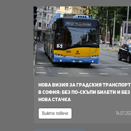
Нова визия за градския транспорт
в София: Без по-скъпи билети и без
нова стачка
14.07.20
Вижте повече