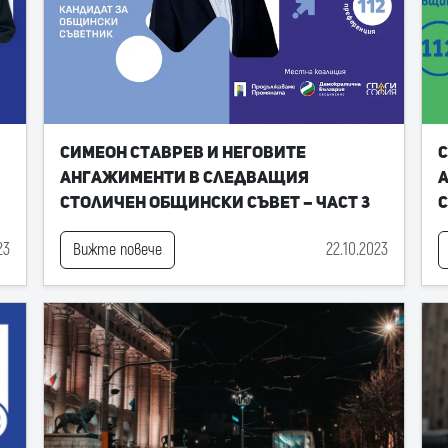
Симеон Ставрев и неговите
С
ангажименти в следващия
Столичен общински съвет – част 3
С
23
22.10.2023
Вижте повече