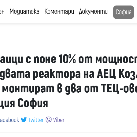
ен
Медиатека
Коментари
Документи
София
ици с поне 10% от мощнос
 двата реактора на АЕЦ Коз
е монтират в два от ТЕЦ-ов
ция София
acebook
Twitter
Viber