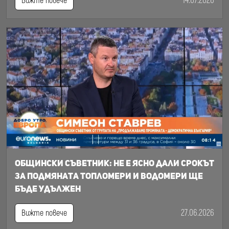
14.07.2026
Вижте повече
Общински съветник: Не е ясно дали срокът
за подмяната топломери и водомери ще
бъде удължен
27.06.2026
Вижте повече