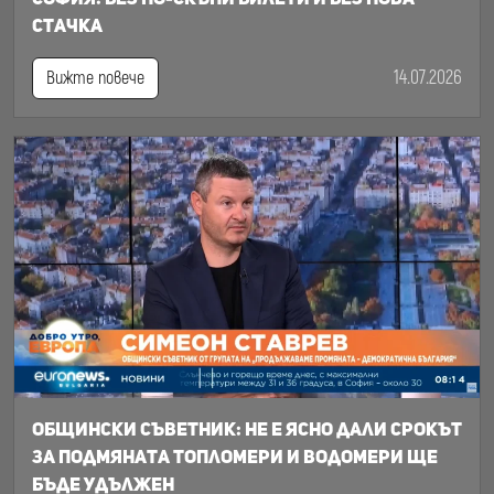
стачка
14.07.2026
Вижте повече
Общински съветник: Не е ясно дали срокът
за подмяната топломери и водомери ще
бъде удължен