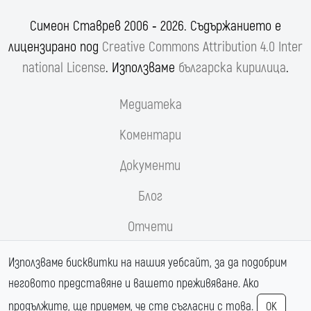
Симеон Ставрев 2006 ‐ 2026. Съдържанието е
лицензирано под
Creative Commons Attribution 4.0 Inter
national License
. Използваме
българска кирилица
.
Медиатека
Коментари
Документи
Блог
Отчети
Реформи.орг
Използваме бисквитки на нашия уебсайт, за да подобрим
неговото представяне и вашето преживяване. Ако
Магистрала Хемус
продължите, ще приемем, че сте съгласни с това.
OK