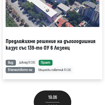
Предложихме решение на дъгогодишния
казус със 139-то ОУ в Лозенц
Вид:
Приет
Доклад в СОС
В качеството на:
Общински съветник в СОС
19.06