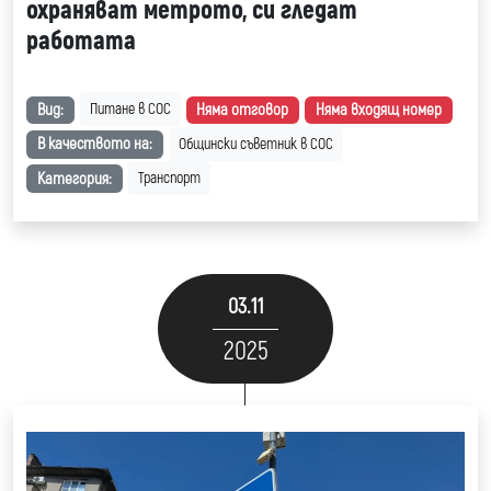
охраняват метрото, си гледат
работата
Вид:
Няма отговор
Няма входящ номер
Питане в СОС
В качеството на:
Общински съветник в СОС
Категория:
Транспорт
03.11
2025