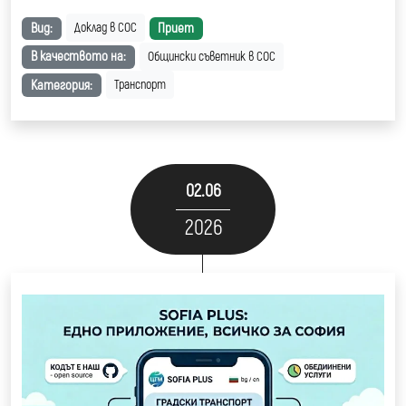
Вид:
Приет
Доклад в СОС
В качеството на:
Общински съветник в СОС
Категория:
Транспорт
02.06
2026