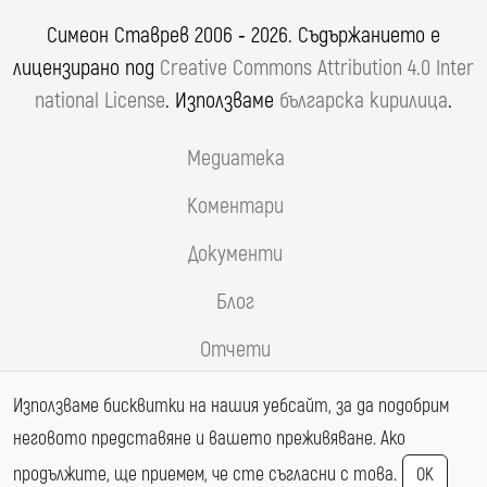
Симеон Ставрев 2006 ‐ 2026. Съдържанието е
лицензирано под
Creative Commons Attribution 4.0 Inter
national License
. Използваме
българска кирилица
.
Медиатека
Коментари
Документи
Блог
Отчети
Реформи.орг
Използваме бисквитки на нашия уебсайт, за да подобрим
неговото представяне и вашето преживяване. Ако
Магистрала Хемус
продължите, ще приемем, че сте съгласни с това.
OK