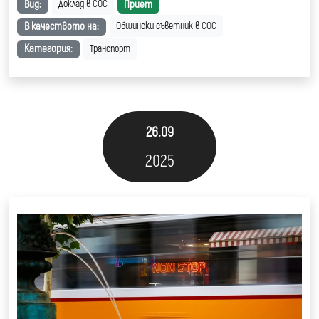
Вид:
Приет
Доклад в СОС
В качеството на:
Общински съветник в СОС
Категория:
Транспорт
26.09
2025