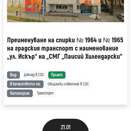
Преименуване на спирки № 1964 и № 1965
на градския транспорт с наименование
„ул. Искър“ на „СМГ „Паисий Хилендарски“
Вид:
Приет
Доклад в СОС
В качеството на:
Общински съветник в СОС
Категория:
Транспорт
21.01