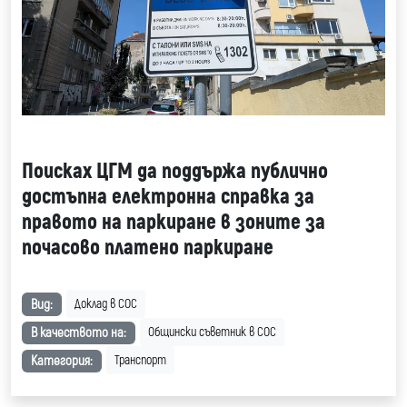
Поисках ЦГМ да поддържа публично
достъпна електронна справка за
правото на паркиране в зоните за
почасово платено паркиране
Вид:
Доклад в СОС
В качеството на:
Общински съветник в СОС
Категория:
Транспорт