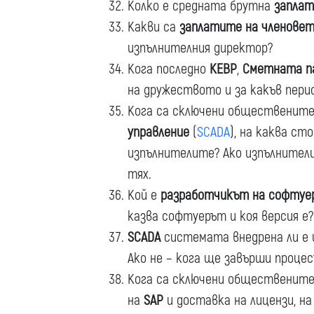
Колко е средната брутна
заплат
Какви са
заплатите на членовет
изпълнителния директор?
Кога последно
КЕВР
,
Сметната п
на дружеството и за какъв пери
Кога са сключени обществените
управление
(
SCADA
), на каква ст
изпълнителите? Ако изпълнител
тях.
Кой е
разработчикът на софтуе
казва софтуерът и коя версия е?
SCADA
системата внедрена ли е 
Ако не – кога ще завърши проце
Кога са сключени обществените
на
SAP
и доставка на лицензи, на