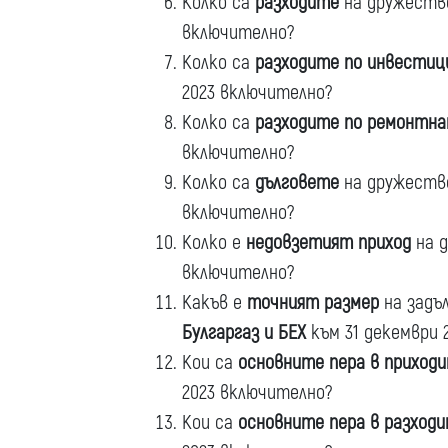
Колко са
разходите
на дружество
включително?
Колко са
разходите по инвестиц
2023 включително?
Колко са
разходите по ремонтна
включително?
Колко са
дълговете
на дружество
включително?
Колко е
недовзетият приход
на д
включително?
Какъв е
точният размер
на задъ
Булгаргаз и БЕХ
към 31 декември 
Кои са
основните пера в приход
2023 включително?
Кои са
основните пера в разход