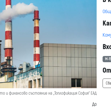
Общ
Ка
Ком
Вх
М-15
От
Св
то и финансово състояние на „Топлофикация София“ ЕАД
До