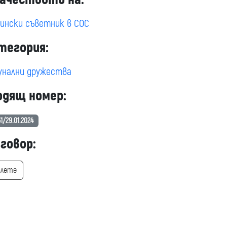
ински съветник в СОС
тегория:
унални дружества
одящ номер:
1/29.01.2024
говор:
алете