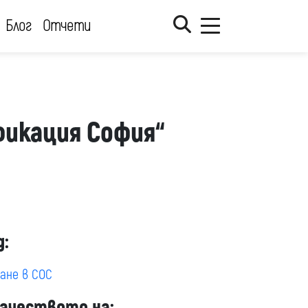
Блог
Отчети
фикация София“
д:
ане в СОС
качеството на: