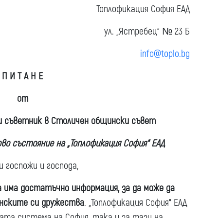
Топлофикация София ЕАД
ул. „Ястребец“ № 23 Б
info@toplo.bg
П И Т А Н Е
от
и съветник в Столичен общински съвет
во състояние на „Топлофикация София“ ЕАД
 госпожи и господа,
 има достатъчно информация, за да може да
инските си дружества
. „Топлофикация София“ ЕАД
ата система на София, така и за тази на