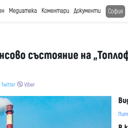
ен
Медиатека
Коментари
Документи
София
ансово състояние на „Топло
Twitter
Viber
Ви
Пит
В 