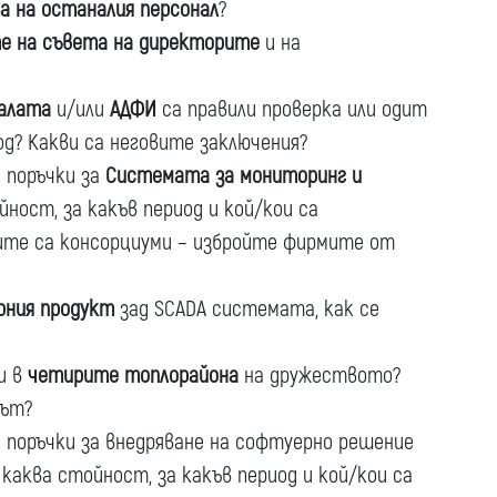
а на останалия персонал
?
е на съвета на директорите
и на
алата
и/или
АДФИ
са правили проверка или одит
од? Какви са неговите заключения?
 поръчки за
Системата за мониторинг и
ойност, за какъв период и кой/кои са
ите са консорциуми – избройте фирмите от
рния продукт
зад SCADA системата, как се
и в
четирите топлорайона
на дружеството?
сът?
 поръчки за внедряване на софтуерно решение
 каква стойност, за какъв период и кой/кои са