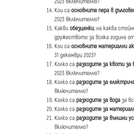
2023 включително?
Кои са
основните пера в дългов
2023 включително?
Какви
обезценки
, на каква стойн
дружеството за всяка година от
Кои са
основните материални а
31 декември 2023?
Колко са
разходите за квоти за 
2023 включително?
Колко са
разходите за електрич
включително?
Колко са
разходите за вода
за вс
Колко са
разходите за материал
Колко са
разходите за външни ус
включително?