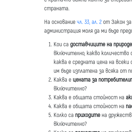
страната.
На основание
чл. 33, ал. 2
от Закон за
администрация моля да ми бъде пре
Кои са
доставчиците на природе
включително, какво количество 
каква е средната цена на всеки 
им бъде изплатена за всяка от 
Каква е
цената за потребители
включително?
Каква е общата стойност на
ак
Каква е общата стойност на
па
Колко са
приходите
на дружество
включително?