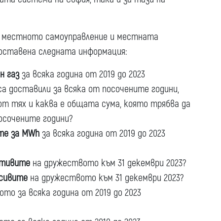
 местното самоуправление и местната
доставена следната информация:
н газ
за всяка година от 2019 до 2023
са доставили за всяка от посочените години,
от тях и каква е общата сума, която трябва да
посочените години?
те за MWh
за всяка година от 2019 до 2023
тивите
на дружеството към 31 декември 2023?
сивите
на дружеството към 31 декември 2023?
то за всяка година от 2019 до 2023