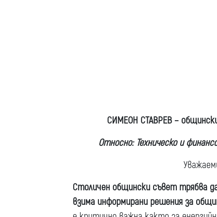
СИМЕОН СТАВРЕВ – общинск
Относно: Техническо и финансо
Уважаеми
Столичен общински съвет трябва да
взима информирани решения за общ
е критично важна както за енергийн