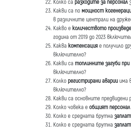
Колко са
разходите за персонал
з
Какви са по
мощност когенерац
в различните централи на друж
Какво е
количеството произведе
година от 2019 до 2023 включите
Каква
компенсация
е получило др
включително?
Какви са
топлинните загуби при
включително?
Колко
регистрирани аварии
има в
включително?
Какви са основните предвидени 
Колко човека е
общият персонал
Колко е средната брутна
заплат
Колко е средната брутна
заплат