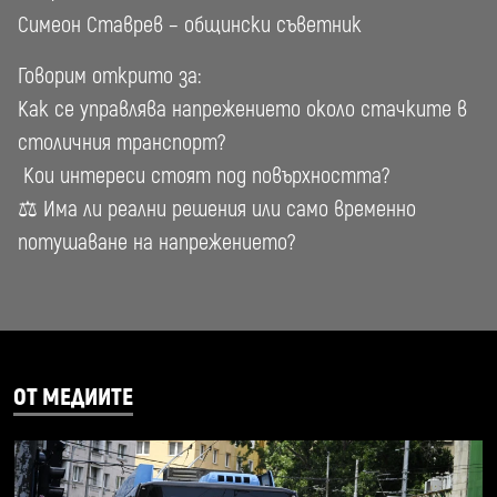
Симеон Ставрев – общински съветник
Говорим открито за:
Как се управлява напрежението около стачките в
столичния транспорт?
️ Кои интереси стоят под повърхността?
⚖️ Има ли реални решения или само временно
потушаване на напрежението?
ОТ МЕДИИТЕ