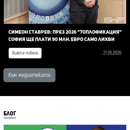
Симеон Ставрев: През 2026 "Топлофикация"
София ще плати 90 млн. евро само лихви
21.05.2026
Вижте повече
Към медиатеката
БЛОГ