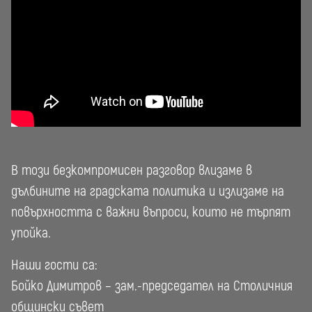
В този безкомпромисен разговор влизаме в
дълбините на градската политика и излизаме на
повърхността с важни въпроси, които не търпят
упойка.
Наши гости са:
Бойко Димитров – зам.-председател на Столичния
общински съвет