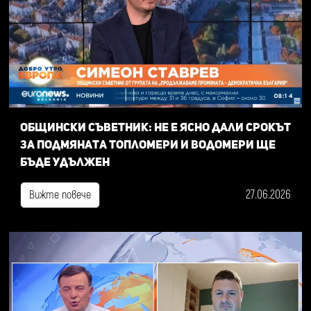
Общински съветник: Не е ясно дали срокът
за подмяната топломери и водомери ще
бъде удължен
27.06.2026
Вижте повече