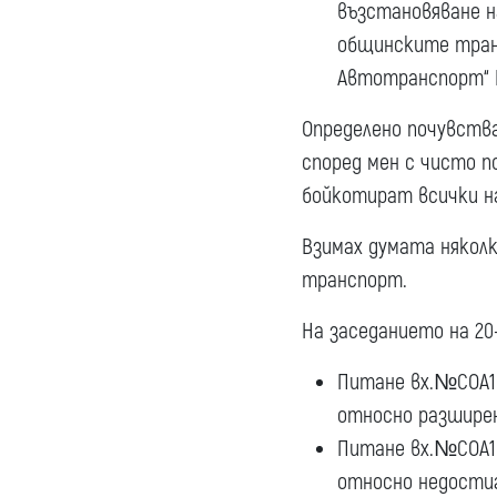
възстановяване н
общинските тран
Автотранспорт“ 
Определено почувства
според мен с чисто п
бойкотират всички на
Взимах думата някол
транспорт.
На заседанието на 20
Питане вх.№СОА19-
относно разширени
Питане вх.№СОА19-
относно недости