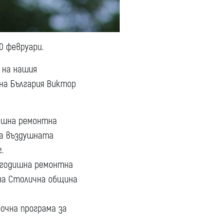
0 февруари.
 на нашия
на България Виктор
дишна ремонтна
на въздушната
.
ригодишна ремонтна
на Столична община
рочна програма за