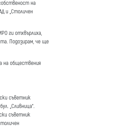
 собственост на
Д и „Столичен
МРО ги отхвърлиха,
та. Подозирам, че ще
ка на обществения
ски съветник
бул. „Сливница“.
ски съветник
Столичен