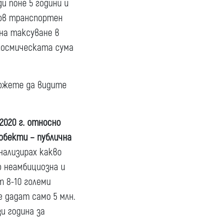
и поне 5 години и
нов транспортен
на таксуване в
 космическата сума
Можете да видите
2020 г. относно
обекти – публична
анализирах какво
о неамбициозна и
т 8-10 големи
 дадат само 5 млн.
и година за