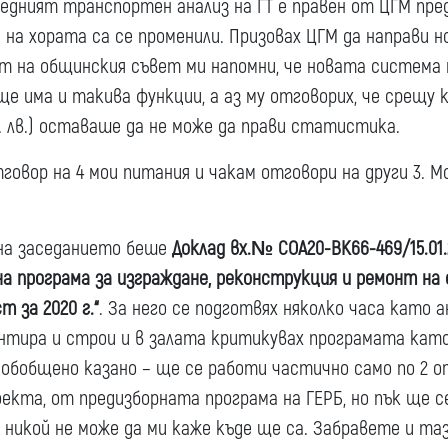
ледният транспортен анализ на ГТ е правен от ЦГМ пред
на хората са се променили. Призовах ЦГМ да направи 
т на общинския съвет ми напомни, че новата система 
е има и такива функции, а аз му отговорих, че срещу
. лв.) оставаше да не може да прави статистика.
тговор на 4 мои питания и чакам отговори на други 3. 
на заседанието беше
Доклад вх.№ СОА20-ВК66-469/15.01.
 програма за изграждане, реконструкция и ремонт на 
 за 2020 г.“
. За него се подготвях няколко часа като 
нтира и строи и в залата критикувах програмата кат
-обобщено казано – ще се работи частично само по 2 о
кта, от предизборната програма на ГЕРБ, но пък ще се
о никой не може да ми каже къде ще са. Забравете и таз