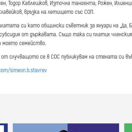
ен, Тодор Каблешков, Източна тангента, Рожен, Илиенци
Славейков, връзка на летището със СОП.
платата си като общински съветник за януари на „Да, Б
убсидия от държавата. Също така си платих членския 
а моето семейство.
от случващото се в СОС публикувам на стената си въ
com/simeon.b.stavrev