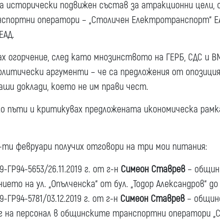
а исторически подвижен състав за атракционни цели,
спортни оператори – „Столичен Електротранспорт“ ЕА
ЕАД.
х огорчение, след като мнозинството на ГЕРБ, СДС и В
олитически аргументи – че са предложения от опозиция
ши доклади, което не им прави чест.
ко пъти и критикувах предложената икономическа рам
-ти февруари получих отговори на три мои питания:
ГР94-5653/26.11.2019 г. от г-н
Симеон Ставрев
– общин
ето на ул. „Опълченска“ от бул. „Тодор Александров“ до 
ГР94-5781/03.12.2019 г. от г-н
Симеон Ставрев
– общин
г на персонал в общинските транспортни оператори „