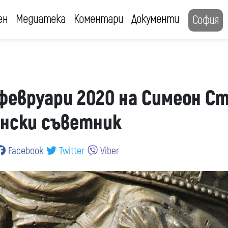
ен
Медиатека
Коментари
Документи
София
февруари 2020 на Симеон С
нски съветник
Facebook
Twitter
Viber