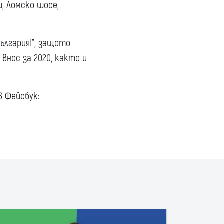
, Ломско шосе,
ългария!”, защото
внос за 2020, както и
в Фейсбук: