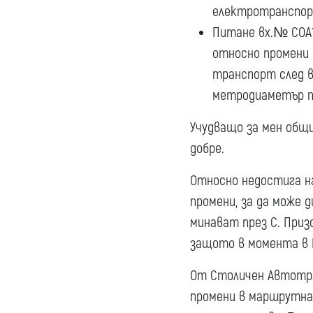
електротранспорт
Питане вх.№ СОА19
относно промени 
транспорт след в
метродиаметър пр
Учудващо за мен общи
добре.
Относно недостига на
промени, за да може 
минават през C. Приз
защото в момента в Г
От Столичен Автотра
промени в маршрутна