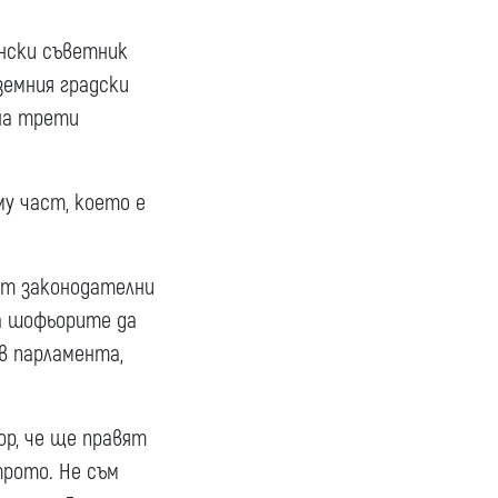
нски съветник
емния градски
на трети
му част, което е
ат законодателни
на шофьорите да
в парламента,
р, че ще правят
трото. Не съм