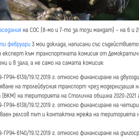
заседания
на СОС (8-мо и 7-то за този мандат) – на 6 и 2
ти февруари
3 мои доклада, написани със съдействието
н експерт към транспортната комисия от Демократич
ни и в зала, а не само на самата комисия:
-ГР94-6139/19.12.2019 г. относно финансиране на двуго
ряване на тролейбусния транспорт чрез модернизация 
(ВКМ) на територията на Столична община 2020-2021 г
9-ГР94-6138/19.12.2019 г. относно финансиране на чети
мваен релсов път и контактна мрежа на територията 
-ГР94-6140/19.12.2019 г. относно финансиране на дългос