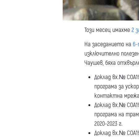
Този месец имахме
2 
На заседанието на
6-
изключително полезе
Чаушев, бяха отхвърле
Доклад вх.№ СОА19
програма за уско
контактна мрежа 
Доклад вх.№ СОА1
програма на тра
2020-2023 г.
Доклад вх.№ СОА19