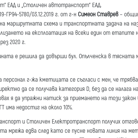
“ ЕАД и „Столичен автотранспорт“ ЕАД.
-ГР94-5780/03.12.2019 г. от г-н
Симеон Ставрев
– общи
на маршрутната схема и транспортната задача на наз
лизането на експлоатация на всеки един от етапите 
ез 2020 г.
ната е решила да довърши бул. Опълченска в тясната 
 персонал г-жа кметицата се съгласи с мен, че трябв
директно да се получава категория D, без да се налага 
овах я да упражни натиск за приемането на този закон 
Т има недостиг на около 10%.
нспорт и Столичен Електротранспорт получих отгово
та мрежа едва след като се пусне новата линия на ме