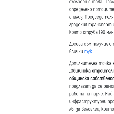
съгласен с това. Пос
определено потоците 
анализ. Председателя
градския транспорт щ
която струва (90 млн
Досега съм получил о
всички
тук
.
Допълнителна точка 
„Общинска строителна
общинска собственост
предлагат да се ремо
работа на парче. Най
инфраструктурни прое
лв. за велоалеи, коит