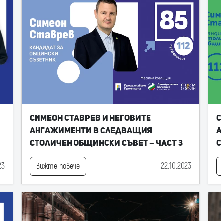
Симеон Ставрев и неговите
С
ангажименти в следващия
Столичен общински съвет – част 3
С
23
22.10.2023
Вижте повече