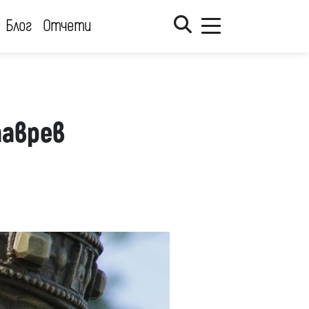
Блог
Отчети
таврев