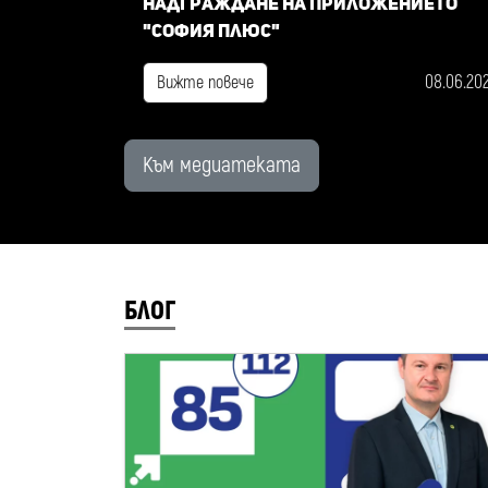
надграждане на приложението
"София плюс"
08.06.20
Вижте повече
Към медиатеката
БЛОГ