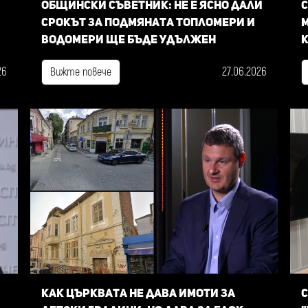
Общински съветник: Не е ясно дали
С
срокът за подмяната топломери и
м
водомери ще бъде удължен
к
26
27.06.2026
Вижте повече
Как Църквата не дава имоти за
С