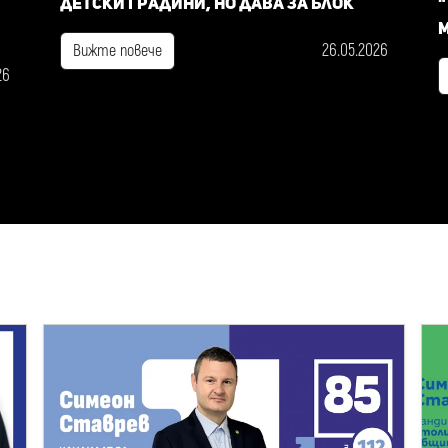
детски градини, но дава за блок
"
м
26.05.2026
Вижте повече
26