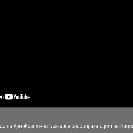
и на Демократична България инициираха одит на Нацио