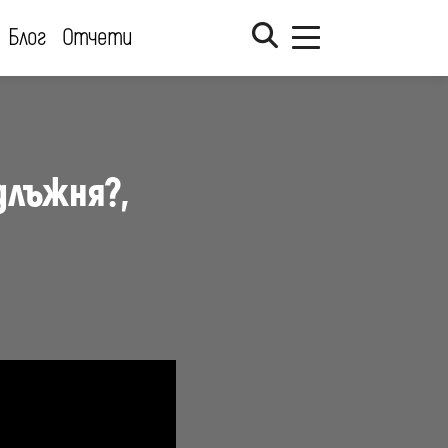
Блог
Отчети
длъжня?,