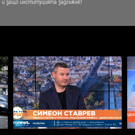
к и защо институцията задлъжня?