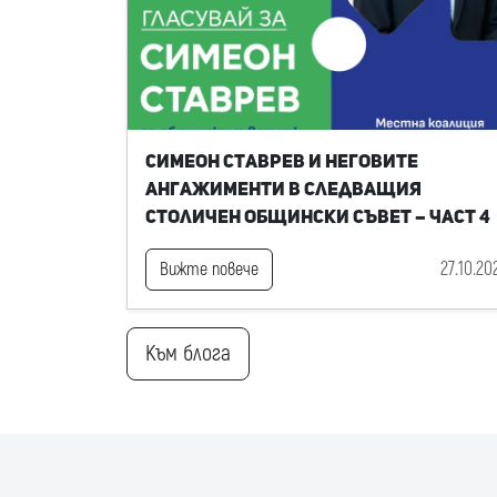
Симеон Ставрев и неговите
ангажименти в следващия
Столичен общински съвет – част 4
27.10.20
Вижте повече
Към блога