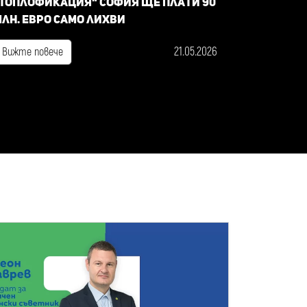
Топлофикация" София ще плати 90
лн. евро само лихви
21.05.2026
Вижте повече