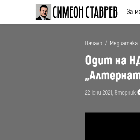
За м
Начало
Медиатека
Одит на Н
„Aлтернати
22 юни 2021, вторник