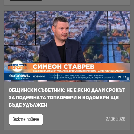
Общински съветник: Не е ясно дали срокът
за подмяната топломери и водомери ще
бъде удължен
27.06.2026
Вижте повече