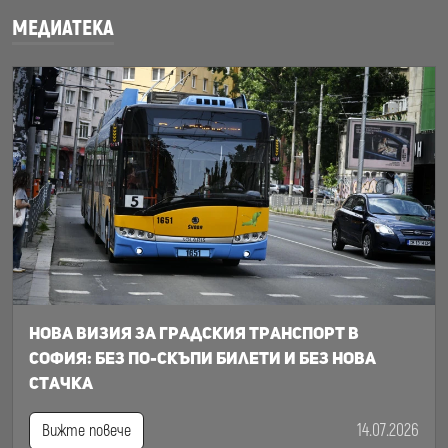
МЕДИАТЕКА
Нова визия за градския транспорт в
София: Без по-скъпи билети и без нова
стачка
14.07.2026
Вижте повече