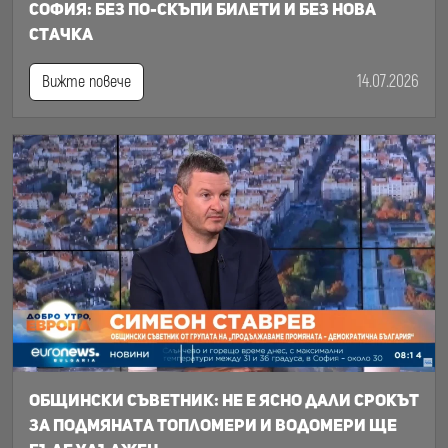
София: Без по-скъпи билети и без нова
стачка
14.07.2026
Вижте повече
Общински съветник: Не е ясно дали срокът
за подмяната топломери и водомери ще