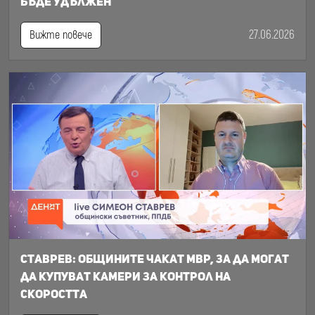
бъде удължен
27.06.2026
Вижте повече
Ставрев: общините чакат МВР, за да могат
да купуват камери за контрол на
скоростта