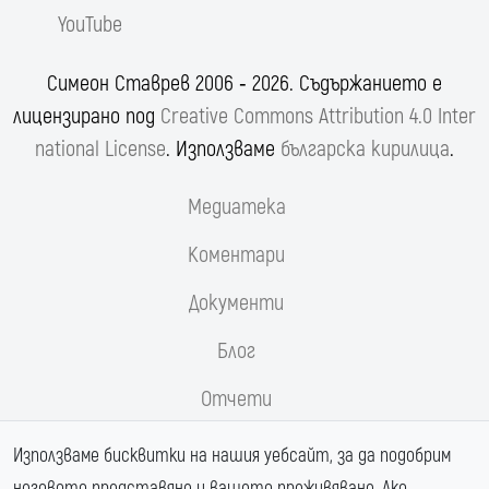
YouTube
Симеон Ставрев 2006 ‐ 2026. Съдържанието е
лицензирано под
Creative Commons Attribution 4.0 Inter
national License
. Използваме
българска кирилица
.
Медиатека
Коментари
Документи
Блог
Отчети
Реформи.орг
Използваме бисквитки на нашия уебсайт, за да подобрим
неговото представяне и вашето преживяване. Ако