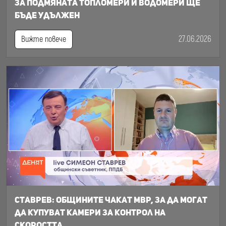
за подмяната топломери и водомери ще
бъде удължен
27.06.2026
Вижте повече
Ставрев: общините чакат МВР, за да могат
да купуват камери за контрол на
скоростта