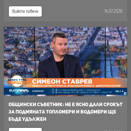
14.07.2026
Вижте повече
Общински съветник: Не е ясно дали срокът
за подмяната топломери и водомери ще
бъде удължен