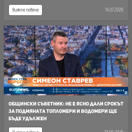
14.07.2026
Вижте повече
Общински съветник: Не е ясно дали срокът
за подмяната топломери и водомери ще
бъде удължен