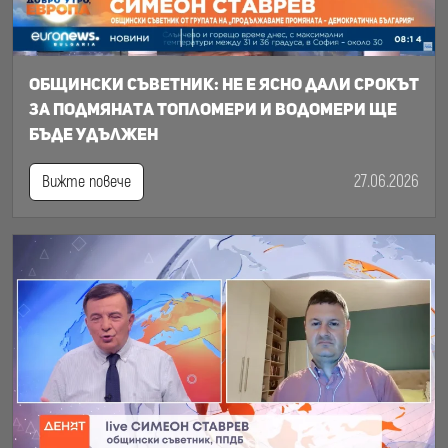
Общински съветник: Не е ясно дали срокът
за подмяната топломери и водомери ще
бъде удължен
27.06.2026
Вижте повече