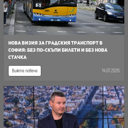
Нова визия за градския транспорт в
София: Без по-скъпи билети и без нова
стачка
14.07.2026
Вижте повече