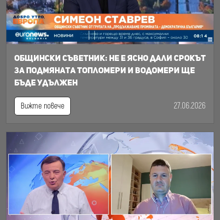
Общински съветник: Не е ясно дали срокът
за подмяната топломери и водомери ще
бъде удължен
27.06.2026
Вижте повече