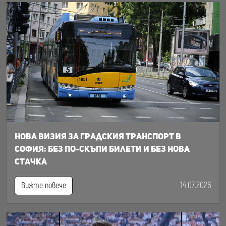
Нова визия за градския транспорт в
София: Без по-скъпи билети и без нова
стачка
14.07.2026
Вижте повече