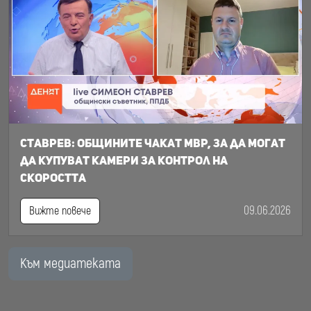
Ставрев: общините чакат МВР, за да могат
да купуват камери за контрол на
скоростта
09.06.2026
Вижте повече
Към медиатеката