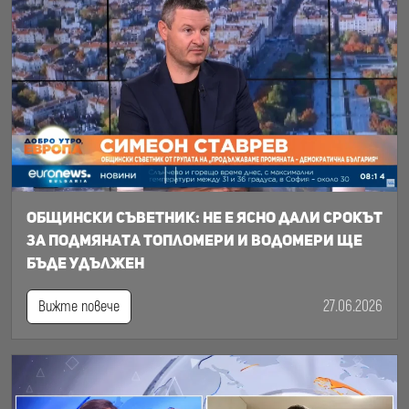
Общински съветник: Не е ясно дали срокът
за подмяната топломери и водомери ще
бъде удължен
27.06.2026
Вижте повече