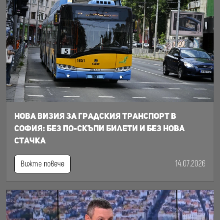
Нова визия за градския транспорт в
София: Без по-скъпи билети и без нова
стачка
14.07.2026
Вижте повече