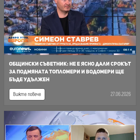
Общински съветник: Не е ясно дали срокът
за подмяната топломери и водомери ще
бъде удължен
27.06.2026
Вижте повече