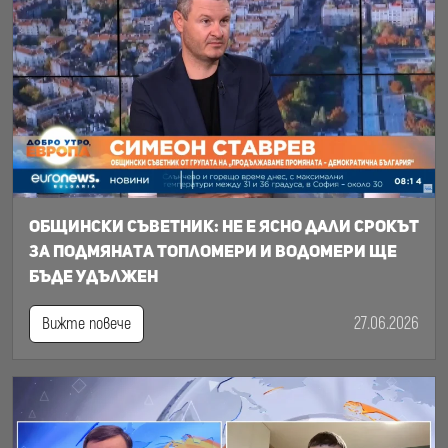
Общински съветник: Не е ясно дали срокът
за подмяната топломери и водомери ще
бъде удължен
27.06.2026
Вижте повече