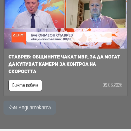
Ставрев: общините чакат МВР, за да могат
да купуват камери за контрол на
скоростта
09.06.2026
Вижте повече
Към медиатеката