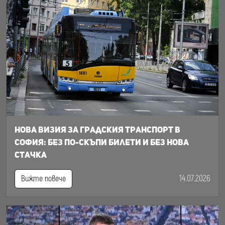
Нова визия за градския транспорт в
София: Без по-скъпи билети и без нова
стачка
14.07.2026
Вижте повече