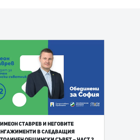
имеон Ставрев и неговите
ангажименти в следващия
толичен общински съвет – част 2