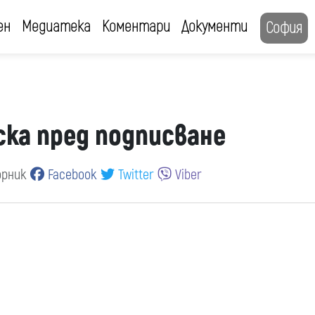
ен
Медиатека
Коментари
Документи
София
ска пред подписване
орник
Facebook
Twitter
Viber