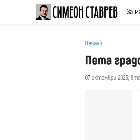
За м
Начало
Пета град
07 октомври 2025, вт