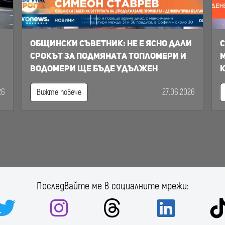
Общински съветник: Не е ясно дали
С
срокът за подмяната топломери и
м
водомери ще бъде удължен
к
26
27.06.2026
Вижте повече
Последвайте ме в социалните мрежи: