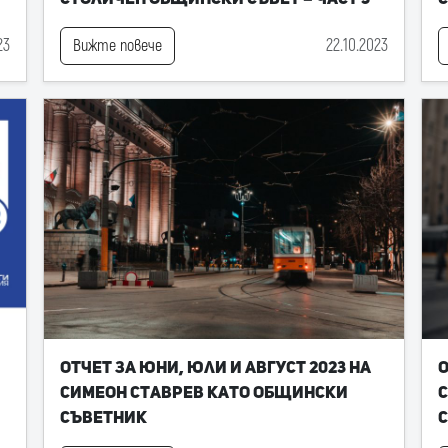
23
22.10.2023
Вижте повече
Отчет за юни, юли и август 2023 на
О
Симеон Ставрев като общински
С
съветник