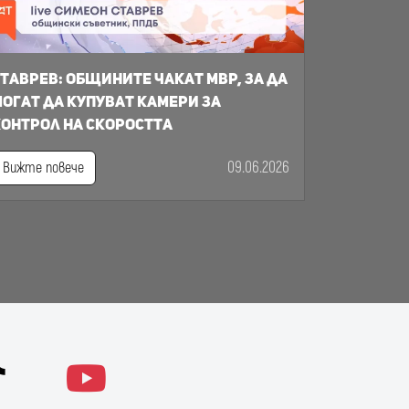
таврев: общините чакат МВР, за да
огат да купуват камери за
онтрол на скоростта
09.06.2026
Вижте повече