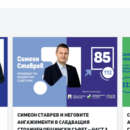
Симеон Ставрев и неговите
С
ангажименти в следващия
Столичен общински съвет – част 3
С