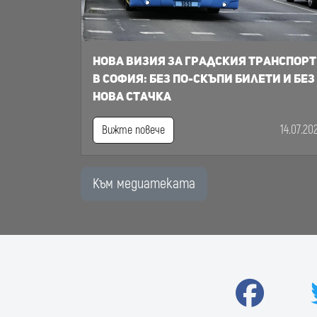
Нова визия за градския транспорт
в София: Без по-скъпи билети и без
нова стачка
14.07.20
Вижте повече
Към медиатеката