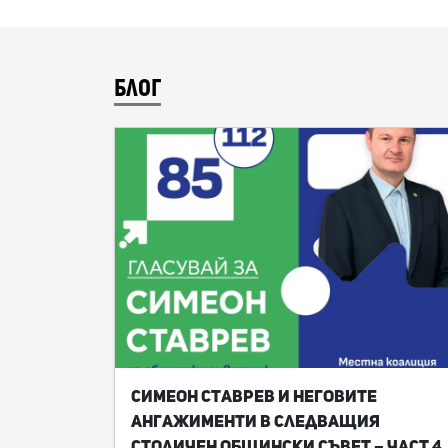
БЛОГ
Симеон Ставрев и неговите
ангажименти в следващия
Столичен общински съвет – част 4