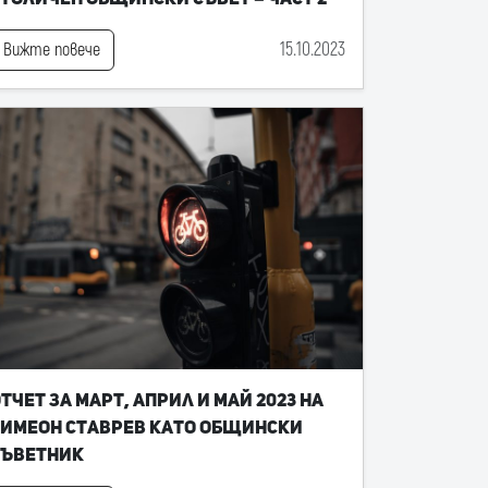
15.10.2023
Вижте повече
тчет за март, април и май 2023 на
имеон Ставрев като общински
съветник