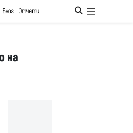
Блог
Отчети
о на