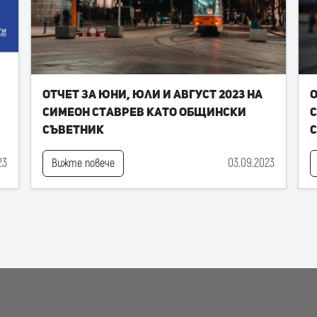
Отчет за юни, юли и август 2023 на
О
Симеон Ставрев като общински
С
съветник
23
03.09.2023
Вижте повече