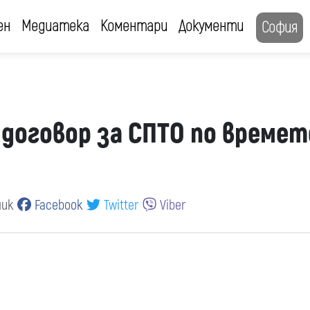
ен
Медиатека
Коментари
Документи
София
договор за СПТО по времет
ник
Facebook
Twitter
Viber