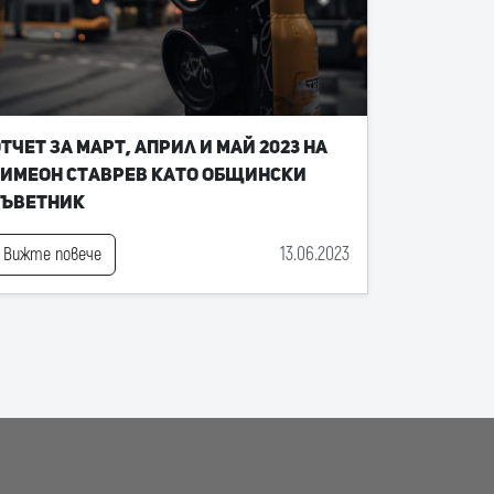
тчет за март, април и май 2023 на
имеон Ставрев като общински
съветник
13.06.2023
Вижте повече