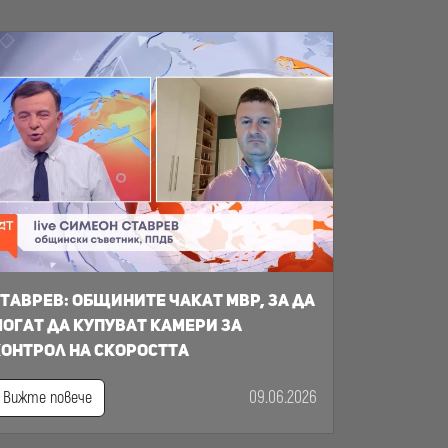
таврев: общините чакат МВР, за да
огат да купуват камери за
онтрол на скоростта
09.06.2026
Вижте повече