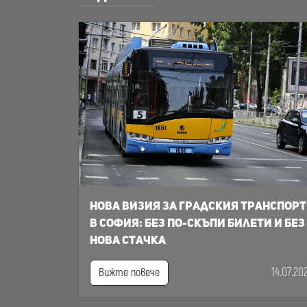
Нова визия за градския транспорт
в София: Без по-скъпи билети и без
нова стачка
14.07.20
Вижте повече