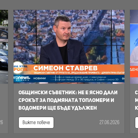
Общински съветник: Не е ясно дали
С
срокът за подмяната топломери и
м
водомери ще бъде удължен
к
26
27.06.2026
Вижте повече