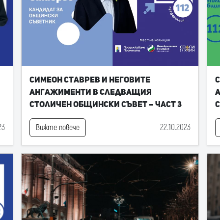
Симеон Ставрев и неговите
С
ангажименти в следващия
Столичен общински съвет – част 3
С
23
22.10.2023
Вижте повече