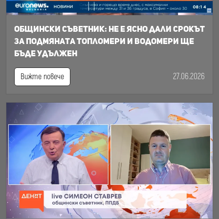
Общински съветник: Не е ясно дали срокът
за подмяната топломери и водомери ще
бъде удължен
27.06.2026
Вижте повече