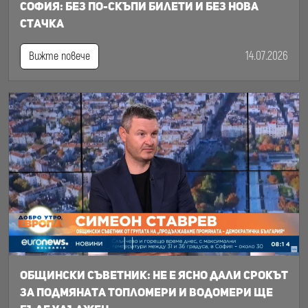
София: Без по-скъпи билети и без нова
стачка
14.07.2026
Вижте повече
Общински съветник: Не е ясно дали срокът
за подмяната топломери и водомери ще