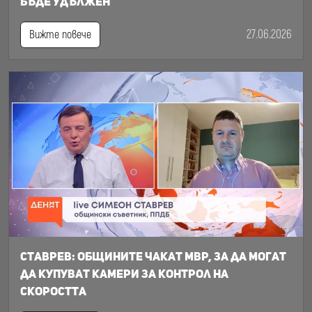
бъде удължен
27.06.2026
Вижте повече
Ставрев: общините чакат МВР, за да могат
да купуват камери за контрол на
скоростта