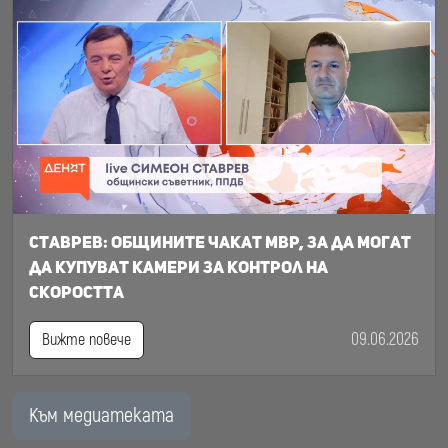
Ставрев: общините чакат МВР, за да могат
да купуват камери за контрол на
скоростта
09.06.2026
Вижте повече
Към медиатеката