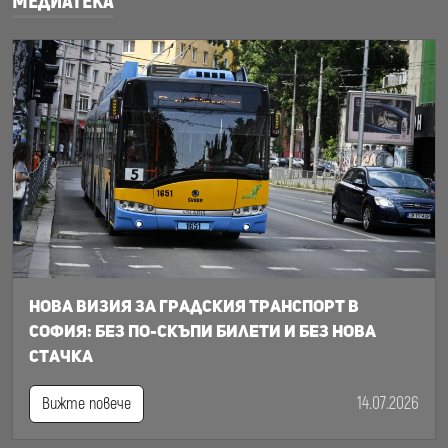
МЕДИАТЕКА
Нова визия за градския транспорт в
София: Без по-скъпи билети и без нова
стачка
14.07.2026
Вижте повече