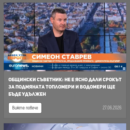
Общински съветник: Не е ясно дали срокът
за подмяната топломери и водомери ще
бъде удължен
27.06.2026
Вижте повече