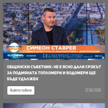
Общински съветник: Не е ясно дали срокът
за подмяната топломери и водомери ще
бъде удължен
27.06.2026
Вижте повече