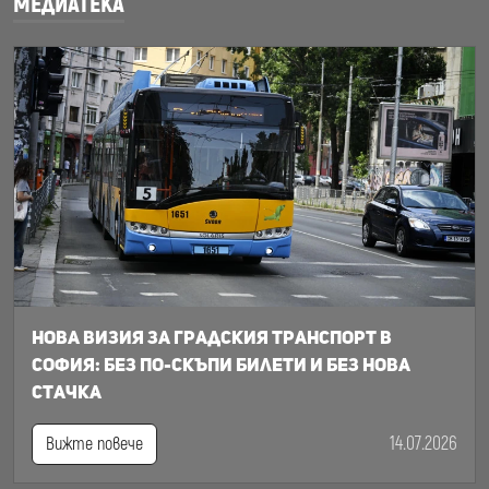
МЕДИАТЕКА
Нова визия за градския транспорт в
София: Без по-скъпи билети и без нова
стачка
14.07.2026
Вижте повече