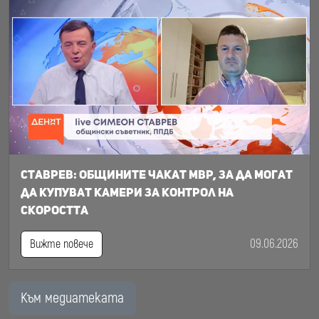
Ставрев: общините чакат МВР, за да могат
да купуват камери за контрол на
скоростта
09.06.2026
Вижте повече
Към медиатеката