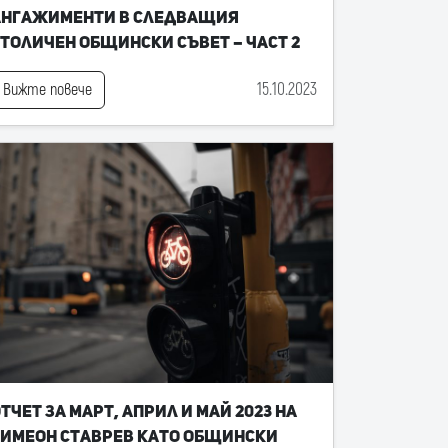
ангажименти в следващия
толичен общински съвет – част 2
15.10.2023
Вижте повече
тчет за март, април и май 2023 на
имеон Ставрев като общински