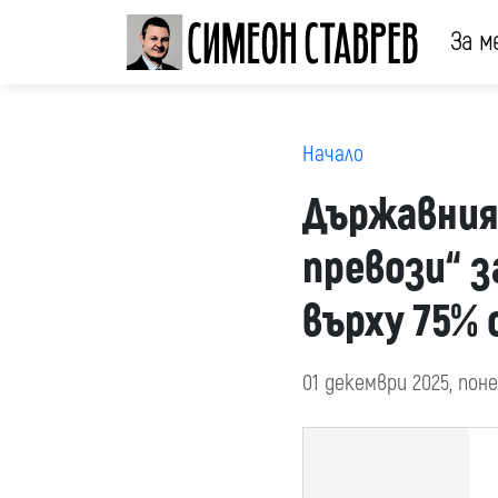
За м
Начало
Държавния
превози“ 
върху 75%
01 декември 2025, пон