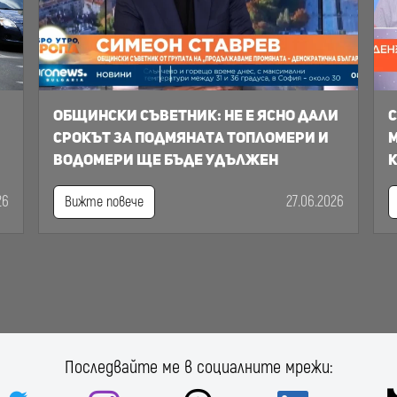
Общински съветник: Не е ясно дали
С
срокът за подмяната топломери и
м
водомери ще бъде удължен
к
26
27.06.2026
Вижте повече
Последвайте ме в социалните мрежи: