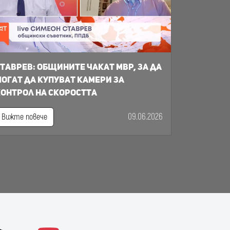
таврев: общините чакат МВР, за да
огат да купуват камери за
онтрол на скоростта
09.06.2026
Вижте повече