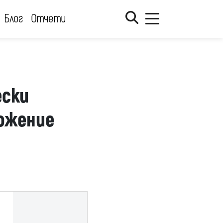
Блог
Отчети
ески
ложение