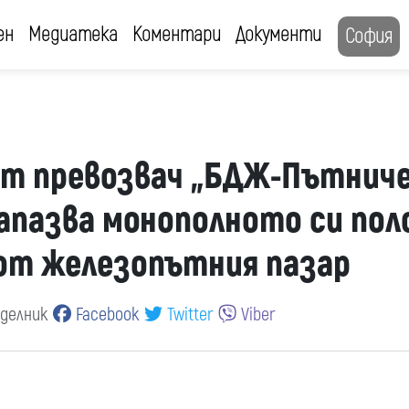
ен
Медиатека
Коментари
Документи
София
т превозвач „БДЖ-Пътнич
запазва монополното си по
 от железопътния пазар
еделник
Facebook
Twitter
Viber