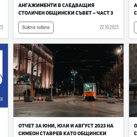
ангажименти в следващия
Столичен общински съвет – част 3
С
23
22.10.2023
Вижте повече
Отчет за юни, юли и август 2023 на
О
Симеон Ставрев като общински
С