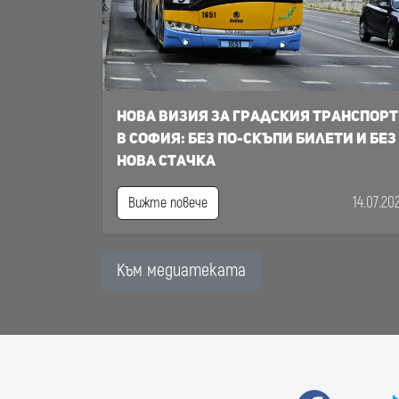
Нова визия за градския транспорт
в София: Без по-скъпи билети и без
нова стачка
14.07.20
Вижте повече
Към медиатеката