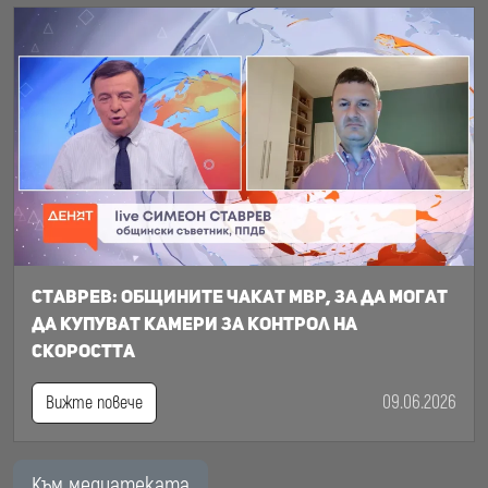
Ставрев: общините чакат МВР, за да могат
да купуват камери за контрол на
скоростта
09.06.2026
Вижте повече
Към медиатеката