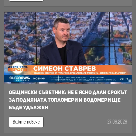
Общински съветник: Не е ясно дали срокът
за подмяната топломери и водомери ще
бъде удължен
27.06.2026
Вижте повече