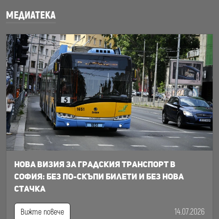
МЕДИАТЕКА
Нова визия за градския транспорт в
София: Без по-скъпи билети и без нова
стачка
14.07.2026
Вижте повече