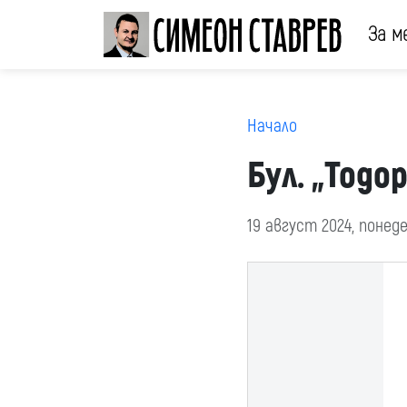
За м
Начало
Бул. „Тодо
19 август 2024, понед