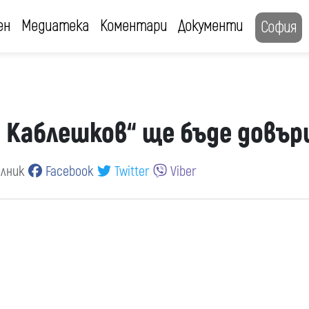
ен
Медиатека
Коментари
Документи
София
р Каблешков“ ще бъде довъ
елник
Facebook
Twitter
Viber