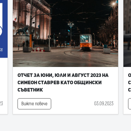
Отчет за юни, юли и август 2023 на
О
Симеон Ставрев като общински
С
съветник
23
03.09.2023
Вижте повече