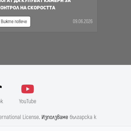
огат да купуват камери за
онтрол на скоростта
09.06.2026
Вижте повече
ok
YouTube
ernational License
. Използваме
българска к