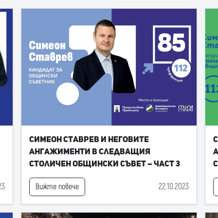
Симеон Ставрев и неговите
С
ангажименти в следващия
Столичен общински съвет – част 3
С
23
22.10.2023
Вижте повече