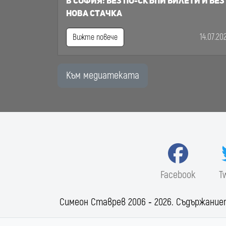
в София: Без по-скъпи билети и без
нова стачка
14.07.20
Вижте повече
Към медиатеката
Facebook
T
Симеон Ставрев 2006 ‐ 2026. Съдържание