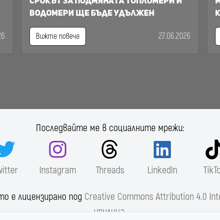
срокът за подмяната топломери и
м
водомери ще бъде удължен
к
26
27.06.2026
Вижте повече
Последвайте ме в социалните мрежи:
witter
Instagram
Threads
LinkedIn
TikT
то е лицензирано под
Creative Commons Attribution 4.0 Int
ирилица
.