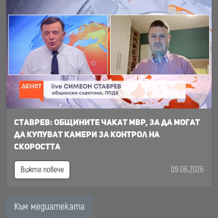
Ставрев: общините чакат МВР, за да могат
да купуват камери за контрол на
скоростта
09.06.2026
Вижте повече
Към медиатеката