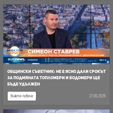
Общински съветник: Не е ясно дали срокът
за подмяната топломери и водомери ще
бъде удължен
27.06.2026
Вижте повече