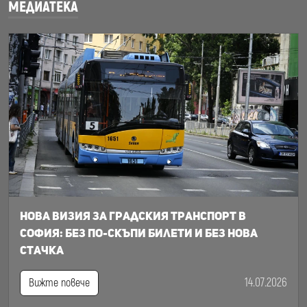
МЕДИАТЕКА
Нова визия за градския транспорт в
София: Без по-скъпи билети и без нова
стачка
14.07.2026
Вижте повече