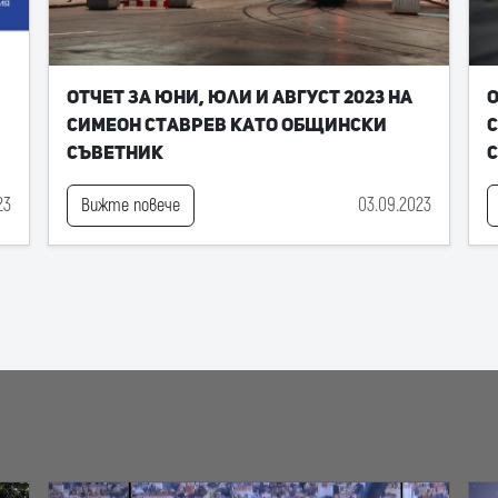
Отчет за юни, юли и август 2023 на
О
Симеон Ставрев като общински
С
съветник
23
03.09.2023
Вижте повече