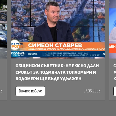
Общински съветник: Не е ясно дали
С
срокът за подмяната топломери и
м
водомери ще бъде удължен
к
26
27.06.2026
Вижте повече