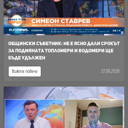
Общински съветник: Не е ясно дали срокът
за подмяната топломери и водомери ще
бъде удължен
27.06.2026
Вижте повече