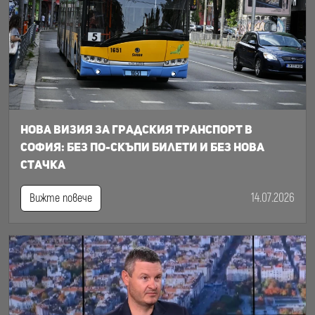
Нова визия за градския транспорт в
София: Без по-скъпи билети и без нова
стачка
14.07.2026
Вижте повече