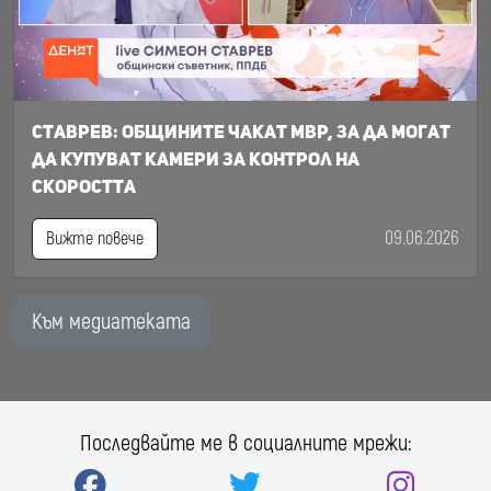
Ставрев: общините чакат МВР, за да могат
да купуват камери за контрол на
скоростта
09.06.2026
Вижте повече
Към медиатеката
Последвайте ме в социалните мрежи: