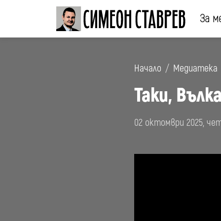
За м
Начало
Медиатека
Таки, Вълк
02 октомври 2025, ч