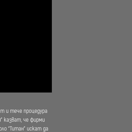
ат и тече процедура
” казват, че фирми
оло “Титан” искат да