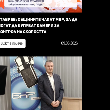
таврев: общините чакат МВР, за да
огат да купуват камери за
онтрол на скоростта
09.06.2026
Вижте повече