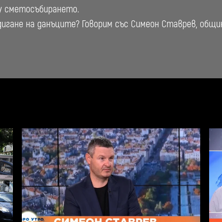
у сметосъбирането.
дигане на данъците? Говорим със Симеон Ставрев, общ