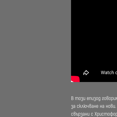
В този епизод говори
за сключване на нови
свързани с Христофор