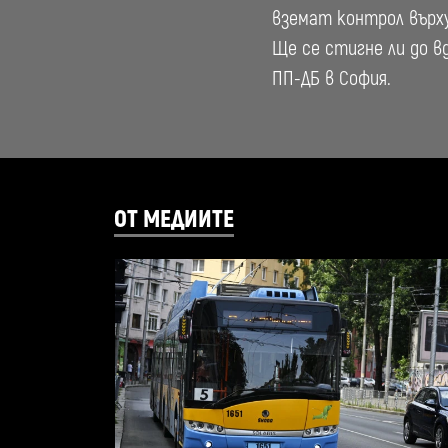
вземат контрол върх
Ще се стигне ли до в
ПП-ДБ в София.
ОТ МЕДИИТЕ