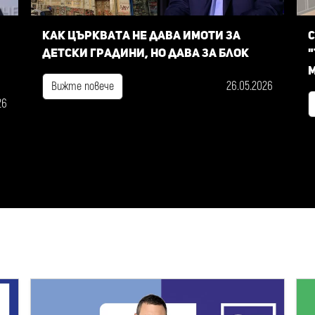
Как Църквата не дава имоти за
С
детски градини, но дава за блок
"
м
26.05.2026
Вижте повече
26