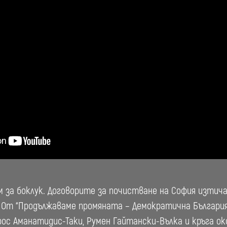
м за боклук. Договорите за почистване на София изтич
. От “Продължаваме промяната – Демократична България
ос Аманатидис-Таки, Румен Гайтански-Вълка и кръга ок