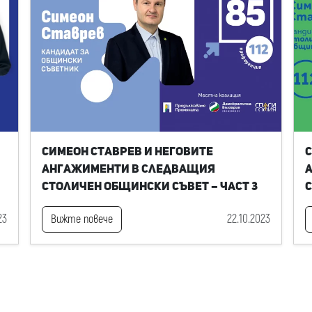
Симеон Ставрев и неговите
С
ангажименти в следващия
Столичен общински съвет – част 3
С
23
22.10.2023
Вижте повече