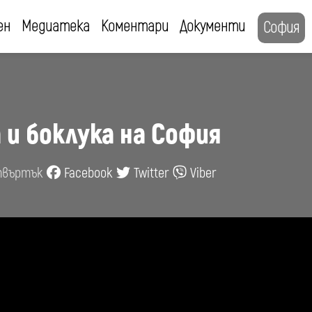
ен
Медиатека
Коментари
Документи
София
а и боклука на София
етвъртък
Facebook
Twitter
Viber