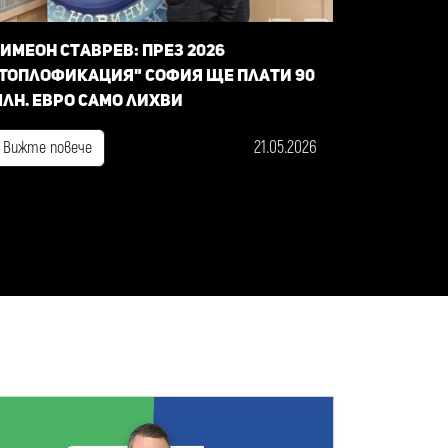
имеон Ставрев: През 2026
Топлофикация" София ще плати 90
лн. евро само лихви
21.05.2026
Вижте повече