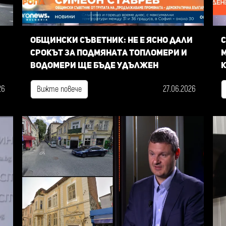
Общински съветник: Не е ясно дали
С
срокът за подмяната топломери и
м
водомери ще бъде удължен
к
26
27.06.2026
Вижте повече