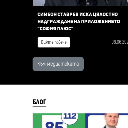
Симеон Ставрев иска цялостно
надграждане на приложението
"София плюс"
08.06.20
Вижте повече
Към медиатеката
БЛОГ