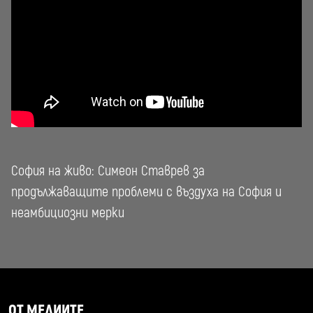
София на живо: Симеон Ставрев за
продължаващите проблеми с въздуха на София и
неамбициозни мерки
ОТ МЕДИИТЕ