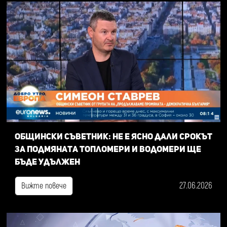
Общински съветник: Не е ясно дали срокът
за подмяната топломери и водомери ще
бъде удължен
27.06.2026
Вижте повече