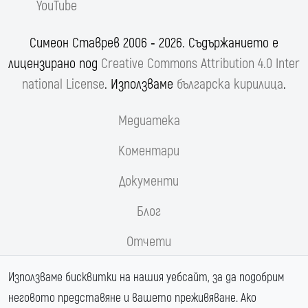
YouTube
Симеон Ставрев 2006 ‐ 2026. Съдържанието е
лицензирано под
Creative Commons Attribution 4.0 Inter
national License
. Използваме
българска кирилица
.
Медиатека
Коментари
Документи
Блог
Отчети
Реформи.орг
Използваме бисквитки на нашия уебсайт, за да подобрим
неговото представяне и вашето преживяване. Ако
Магистрала Хемус