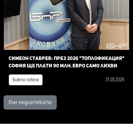
Симеон Ставрев: През 2026 "Топлофикация"
София ще плати 90 млн. евро само лихви
21.05.2026
Вижте повече
Към медиатеката