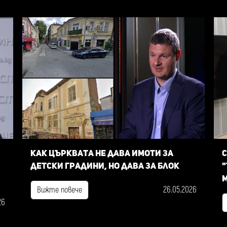
Как Църквата не дава имоти за
С
детски градини, но дава за блок
"
м
26.05.2026
Вижте повече
26