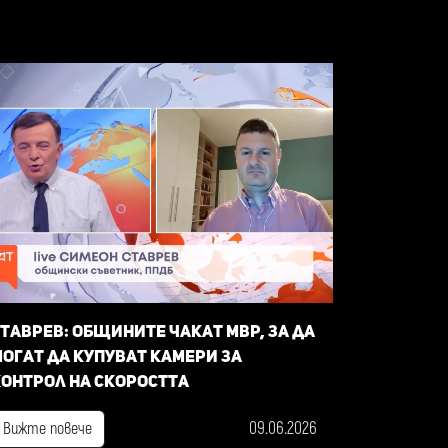
таврев: общините чакат МВР, за да
огат да купуват камери за
онтрол на скоростта
09.06.2026
Вижте повече