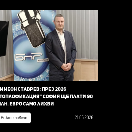
имеон Ставрев: През 2026
Топлофикация" София ще плати 90
лн. евро само лихви
21.05.2026
Вижте повече