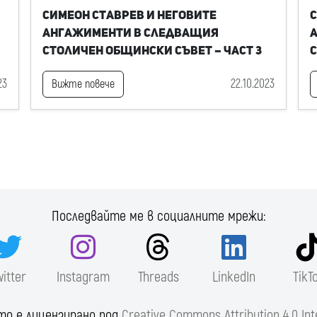
Симеон Ставрев и неговите
С
ангажименти в следващия
Столичен общински съвет – част 3
С
23
22.10.2023
Вижте повече
Последвайте ме в социалните мрежи:
witter
Instagram
Threads
LinkedIn
TikT
то е лицензирано под
Creative Commons Attribution 4.0 Int