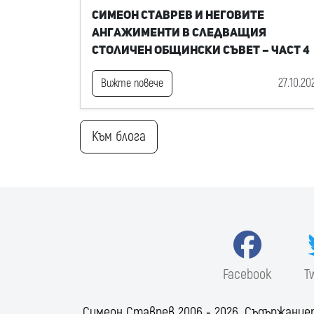
Симеон Ставрев и неговите
ангажименти в следващия
Столичен общински съвет – част 4
27.10.20
Вижте повече
Към блога
Facebook
T
Симеон Ставрев 2006 ‐ 2026. Съдържание