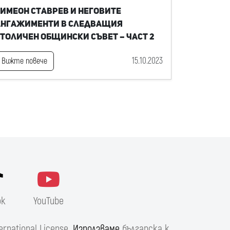
имеон Ставрев и неговите
ангажименти в следващия
толичен общински съвет – част 2
15.10.2023
Вижте повече
ok
YouTube
ernational License
. Използваме
българска к