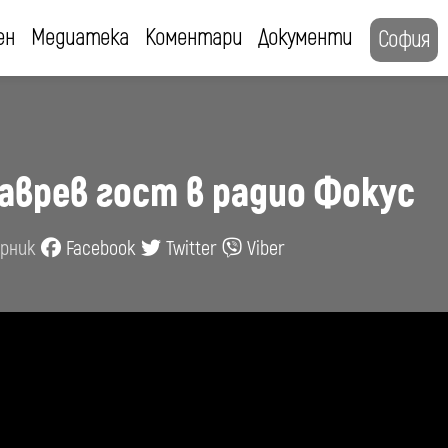
ен
Медиатека
Коментари
Документи
София
аврев гост в радио Фокус
орник
Facebook
Twitter
Viber