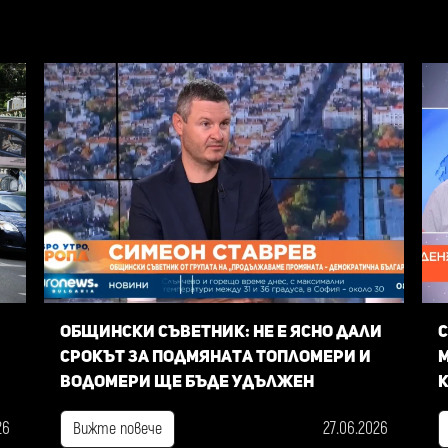
Общински съветник: Не е ясно дали
С
срокът за подмяната топломери и
м
водомери ще бъде удължен
к
26
27.06.2026
Вижте повече