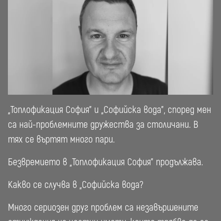
„Топлофикация София” и „Софийска вода”, според мен
са най-проблемните дружества за столичани. В
тях се въртят много пари.
Безвремието в „Топлофикация София” продължава.
Какво се случва в „Софийска вода?
Много сериозен друг проблем са незавършените