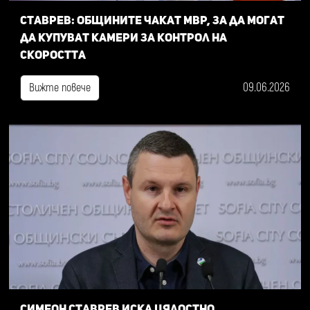
Ставрев: общините чакат МВР, за да могат
да купуват камери за контрол на
скоростта
09.06.2026
Вижте повече
Симеон Ставрев иска цялостно