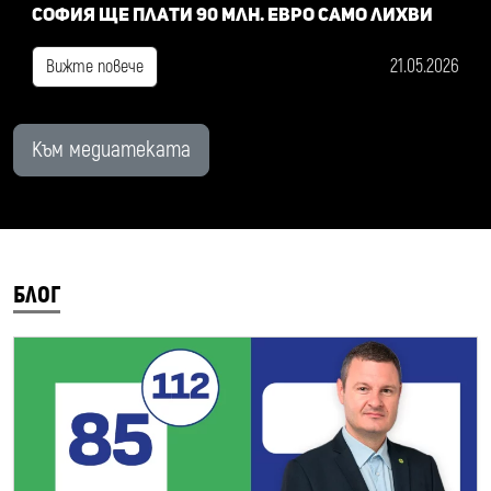
София ще плати 90 млн. евро само лихви
21.05.2026
Вижте повече
Към медиатеката
БЛОГ