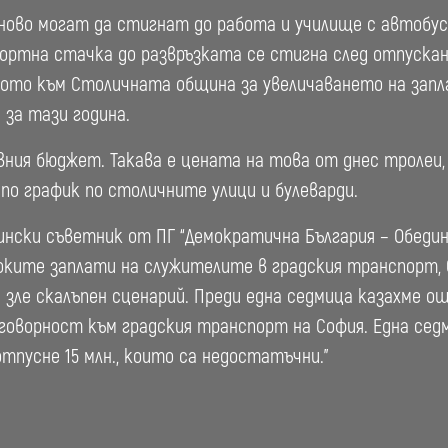
ово могат да стигнат до работа и училище с автобус
ортна стачка до развръзката се стигна след отпускан
ото към Столичната община за увеличаването на зап
 за тази година.
авния бюджет. Такава е цената на това от днес тролеи
по график по столичните улици и булеварди.
нски съветник от ПГ “Демократична България – Обедине
оките заплати на служителите в градския транспорт,
ин зле скалъпен сценарий. Преди една седмица казахме 
говорност към градския транспорт на София. Една сед
отпусне 15 млн., които са недостатъчни.”