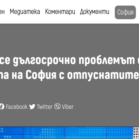
ен
Медиатека
Коментари
Документи
София
 се дългосрочно проблемът 
а на София с отпуснатите 
Facebook
Twitter
Viber