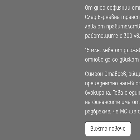
От днес софиянци отн
След 6-дневна трансп
лева от правителств
работещите с 300 лв.
15 млн. лева от държ
отново да се движат 
Симеон Ставрев, общи
прецедентно най-вис
блокирана. Това е ед
на финансите има от
разбрахме, че МС ще 
Вижте повече