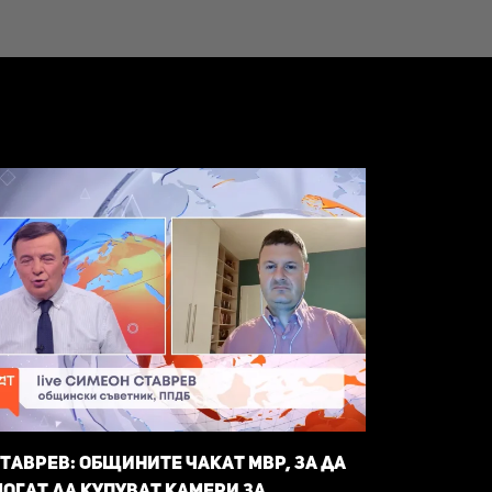
таврев: общините чакат МВР, за да
огат да купуват камери за