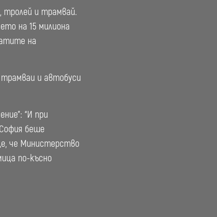
, тролей и трамвай.
ето на 15 милиона
латите на
, трамваи и автобуси
ние”: “И при
 София беше
още, че Министерство
мица по-късно