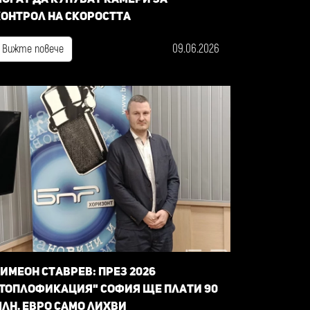
онтрол на скоростта
09.06.2026
Вижте повече
имеон Ставрев: През 2026
Топлофикация" София ще плати 90
лн. евро само лихви