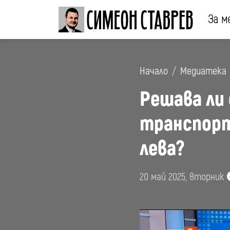
За м
Начало
Медиатека
Решава ли
транспорт
лева?
20 май 2025, вторник