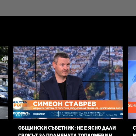
Общински съветник: Не е ясно дали
С
срокът за подмяната топломери и
м