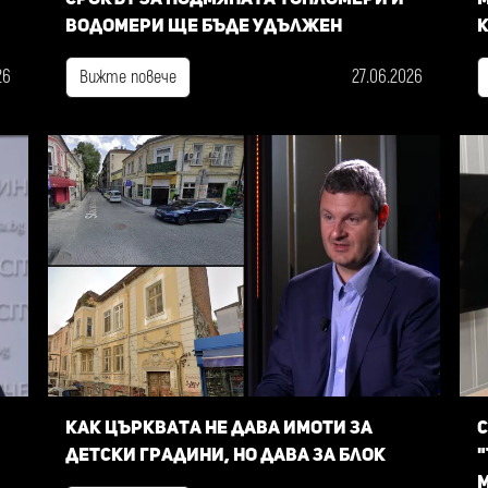
водомери ще бъде удължен
к
26
27.06.2026
Вижте повече
Как Църквата не дава имоти за
С
детски градини, но дава за блок
"
м