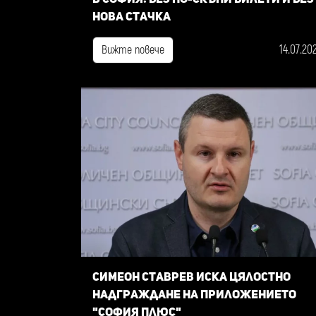
нова стачка
14.07.20
Вижте повече
Симеон Ставрев иска цялостно
надграждане на приложението
"София плюс"