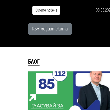
08.06.20
Вижте повече
Към медиатеката
БЛОГ