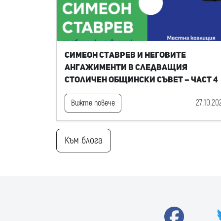
Симеон Ставрев и неговите
ангажименти в следващия
Столичен общински съвет – част 4
27.10.20
Вижте повече
Към блога