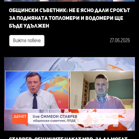
Общински съветник: Не е ясно дали срокът
за подмяната топломери и водомери ще
бъде удължен
27.06.2026
Вижте повече