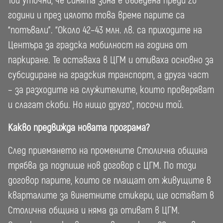
Той уточни, че синята зона е въведена преди 20
години и през цялото това време парите са
“потъвали”. “Около 42–43 млн. лв. са приходите на
Центъра за градска мобилност на година от
паркиране. Те оставаха в ЦГМ и отиваха основно за
субсидиране на градския транспорт, а друга част
– за разходите на служителите, които проверяват
и слагат скоби. Но нищо друго”, посочи той.
Какво предвижда новата програма?
След приемането на промените Столична община
трябва да подпише нов договор с ЦГМ. По този
договор парите, които се плащат от живущите в
кварталите за винетните стикери, ще остават в
Столична община и няма да отиват в ЦГМ.