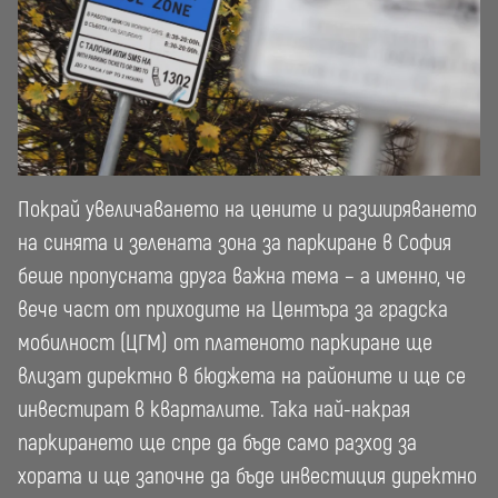
Покрай увеличаването на цените и разширяването
на синята и зелената зона за паркиране в София
беше пропусната друга важна тема – а именно, че
вече част от приходите на Центъра за градска
мобилност (ЦГМ) от платеното паркиране ще
влизат директно в бюджета на районите и ще се
инвестират в кварталите. Така най-накрая
паркирането ще спре да бъде само разход за
хората и ще започне да бъде инвестиция директно