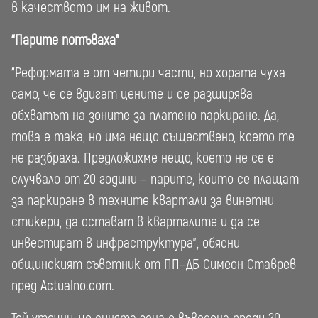
в качеството им на живот.
“Парите потъваха”
“Реформата е от четири части, но хората чуха
само, че се вдигат цените и се разширява
обхватът на зоните за платено паркиране. Да,
това е така, но има нещо съществено, което те
не разбраха. Предложихме нещо, което не се е
случвало от 20 години – парите, които се плащат
за паркиране в техните квартали за винетни
стикери, да остават в кварталите и да се
инвестират в инфраструктура”, обясни
общинският съветник от ПП–ДБ Симеон Ставрев
пред Actualno.com.