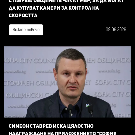
Ставрев: общините чакат МВР, за да могат
да купуват камери за контрол на
скоростта
09.06.2026
Вижте повече
Симеон Ставрев иска цялостно
надграждане на приложението "София