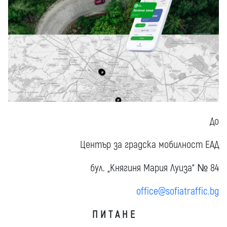
До
Център за градска мобилност ЕАД
бул. „Княгиня Мария Луиза“ № 84
office@sofiatraffic.bg
П И Т А Н Е