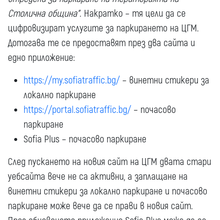
Столична община”
. Накратко – тя цели да се
цифровизират услугите за паркирането на ЦГМ.
Дотогава те се предоставят през два сайта и
едно приложение:
https://my.sofiatraffic.bg/
– винетни стикери за
локално паркиране
https://portal.sofiatraffic.bg/
– почасово
паркиране
Sofia Plus – почасово паркиране
След пускането на новия сайт на ЦГМ двата стари
уебсайта вече не са активни, а заплащане на
винетни стикери за локално паркиране и почасово
паркиране може вече да се прави в новия сайт.