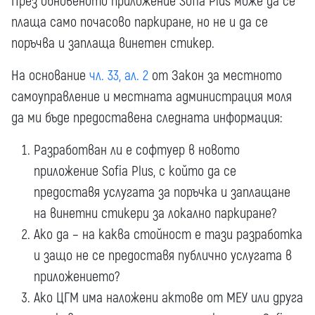
През обновеното приложение Sofia Plus може да се
плаща само почасово паркиране, но не и да се
поръчва и заплаща винетен стикер.
На основание
чл. 33, ал. 2
от Закон за местното
самоуправление и местната администрация моля
да ми бъде предоставена следната информация:
Разработван ли е софтуер в новото
приложение Sofia Plus, с който да се
предоставя услугата за поръчка и заплащане
на винетни стикери за локално паркиране?
Ако да – на каква стойност е тази разработка
и защо не се предоставя публично услугата в
приложението?
Ако ЦГМ има наложени актове от МЕУ или друга