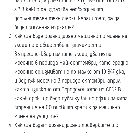
08.07.2019 г., в рамките на гр.д. № 6614 от 2017
г.? В какво се изразява необходимият
допълнителен технически капацитет, за да
бъде изпълнена мярката?
Как ще бъде организирано машинното миене на
улиците с обществена значимост и
вътрешно-кварталните улици, два пъти
месечно в периода май-септември, като средно
месечно се измиват не по-малко от 10 847 дка,
и веднъж месечно в периода октомври-април,
както изискано от Определението на СГС? В
какъв срок ще бъде публикуван на официалната
страница на СО първият график за машинно
миене на улиците?
Как ще бъдат организирани проверките и с