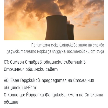
Попитахме г-жа Фандъкова защо не спазва
задължителните мерки за въздуха, постановени от съда
OT: Симеон Ставрев, общински съветник в
Столичния общински съвет
ДО: Елен Герджиков, председател на Столичния
общински съвет
С копие до: Йорданка Фандъкова, кмет на Столична
община