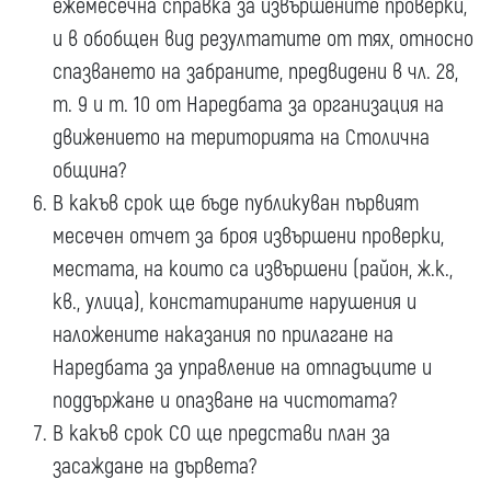
ежемесечна справка за извършените проверки,
и в обобщен вид резултатите от тях, относно
спазването на забраните, предвидени в чл. 28,
т. 9 и т. 10 от Наредбата за организация на
движението на територията на Столична
община?
В какъв срок ще бъде публикуван първият
месечен отчет за броя извършени проверки,
местата, на които са извършени (район, ж.к.,
кв., улица), констатираните нарушения и
наложените наказания по прилагане на
Наредбата за управление на отпадъците и
поддържане и опазване на чистотата?
В какъв срок СО ще представи план за
засаждане на дървета?