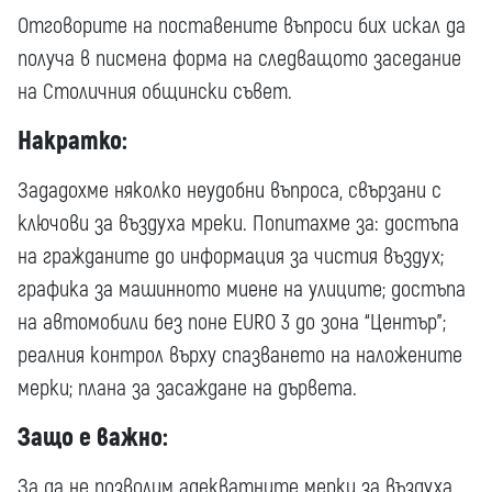
Отговорите на поставените въпроси бих искал да
получа в писмена форма на следващото заседание
на Столичния общински съвет.
Накратко:
Зададохме няколко неудобни въпроса, свързани с
ключови за въздуха мреки. Попитахме за: достъпа
на гражданите до информация за чистия въздух;
графика за машинното миене на улиците; достъпа
на автомобили без поне EURO 3 до зона “Център”;
реалния контрол върху спазването на наложените
мерки; плана за засаждане на дървета.
Защо е важно:
За да не позволим адекватните мерки за въздуха