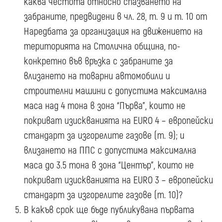
каква честота относно спазването на
забраните, предвидени в чл. 28, т. 9 и т. 10 от
Наредбата за организация на движението на
територията на Столична община, по-
конкретно във връзка с забраните за
влизането на товарни автомобили и
строителни машини с допустима максимална
маса над 4 тона в зона “Първа”, които не
покриват изискванията на EURO 4 – европейски
стандарт за изгорелите газове (т. 9); и
влизането на ППС с допустима максимална
маса до 3.5 тона в зона “Център”, които не
покриват изискванията на EURO 3 – европейски
стандарт за изгорелите газове (т. 10)?
В какъв срок ще бъде публикувана първата