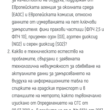
Европейската агенция за околната среда
(ЕАОС) и Европейската комисия, относно
данните от измерванията на пет ключови
замърсителя: фини прахови частици (ФПЧ 2,5 и
ФПЧ 10), приземен озон (О3), азотен диоксид
(NO2) и серен диоксид (SO2)?
Какво е техническото естество на
проблемите, свързани с заявената
технологична невъзможност за обявяване на
актуалните данни за замърсяването на
въздуха на информационните табла по
спирките на градския транспорт и в
станциите на метрото, както първоначално
изискано от Определението на СГС от