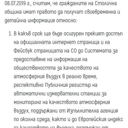
08.07.2019 г., считам, че гражданите на Столична
община имат правото да получат своевременна и
детайлна информация относно:
В какъв срок ще бъде осигурен прекият достъп
на официалната интернет страница и на
Фейсбук страницата на СО до Системата за
предоставяне на информация на
обществеността за качеството на
атмосферния въздух в реално време,
респективно Публичния регистър на
автоматични измервателни станции за
мониторинг на качеството атмосферния
въздух, поддържани от Изпълнителна агенция
по околна среда, както и до Европейския индекс
за качеството на въздуха, поддържан от